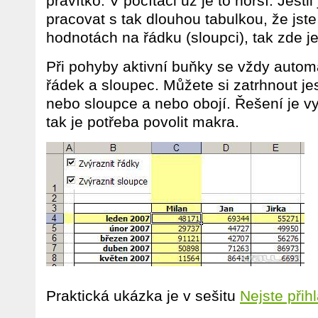
pravítko. V počítači už je to horší. Jestli 
pracovat s tak dlouhou tabulkou, že jste
hodnotách na řádku (sloupci), tak zde je
Při pohyby aktivní buňky se vždy automa
řádek a sloupec. Můžete si zatrhnout jes
nebo sloupce a nebo obojí. Řešení je 
tak je potřeba povolit makra.
Praktická ukázka je v sešitu
Nejste přih