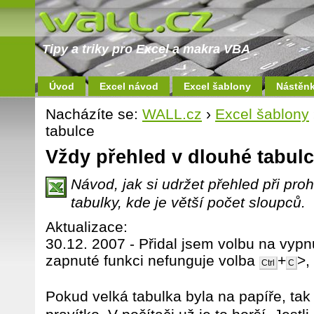
Tipy a triky pro Excel a makra VBA
Úvod
Excel návod
Excel šablony
Nástěn
Nacházíte se:
WALL.cz
›
Excel šablony
tabulce
Vždy přehled v dlouhé tabul
Návod, jak si udržet přehled při pro
tabulky, kde je větší počet sloupců.
Aktualizace:
30.12. 2007 - Přidal jsem volbu na vypnu
zapnuté funkci nefunguje volba
+
>,
Ctrl
C
Pokud velká tabulka byla na papíře, tak 