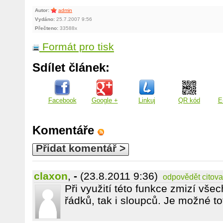
Autor:
admin
Vydáno:
25.7.2007 9:56
Přečteno:
33588x
Formát pro tisk
Sdílet článek:
Facebook
Google +
Linkuj
QR kód
E
Komentáře
Přidat komentář >
claxon
,
-
(23.8.2011 9:36)
odpovědět
citova
Při využití této funkce zmizí vše
řádků, tak i sloupců. Je možné to