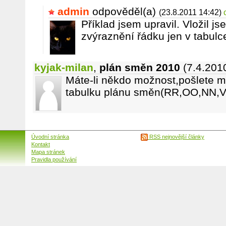
admin
odpověděl(a)
(23.8.2011 14:42)
Příklad jsem upravil. Vložil js
zvýraznění řádku jen v tabulc
kyjak-milan
,
plán směn 2010
(7.4.201
Máte-li někdo možnost,pošlete m
tabulku plánu směn(RR,OO,NN,VV
Úvodní stránka
RSS nejnovější články
Kontakt
Mapa stránek
Pravidla používání