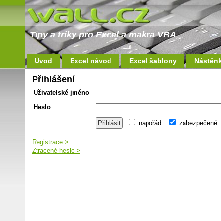
Tipy a triky pro Excel a makra VBA
Úvod
Excel návod
Excel šablony
Nástěn
Přihlášení
Uživatelské jméno
Heslo
napořád
zabezpečené
Registrace >
Ztracené heslo >