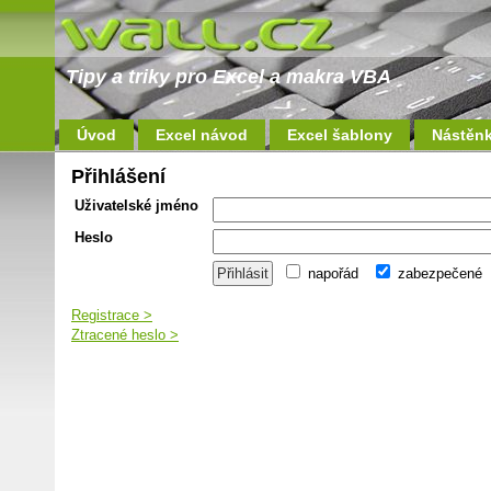
Tipy a triky pro Excel a makra VBA
Úvod
Excel návod
Excel šablony
Nástěn
Přihlášení
Uživatelské jméno
Heslo
napořád
zabezpečené
Registrace >
Ztracené heslo >