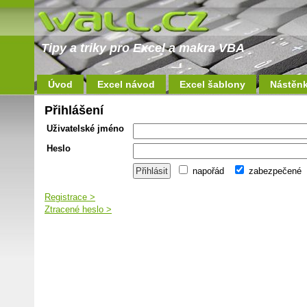
Tipy a triky pro Excel a makra VBA
Úvod
Excel návod
Excel šablony
Nástěn
Přihlášení
Uživatelské jméno
Heslo
napořád
zabezpečené
Registrace >
Ztracené heslo >