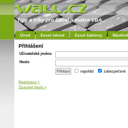
Tipy a triky pro Excel a makra VBA
Úvod
Excel návod
Excel šablony
Nástěn
Přihlášení
Uživatelské jméno
Heslo
napořád
zabezpečené
Registrace >
Ztracené heslo >