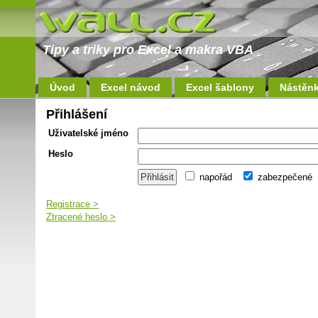
Tipy a triky pro Excel a makra VBA
Úvod
Excel návod
Excel šablony
Nástěn
Přihlášení
Uživatelské jméno
Heslo
napořád
zabezpečené
Registrace >
Ztracené heslo >