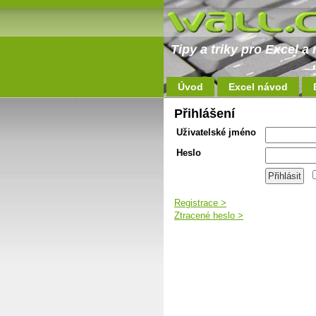
Tipy a triky pro Excel 
Úvod
Excel návod
Přihlášení
Uživatelské jméno
Heslo
Registrace >
Ztracené heslo >