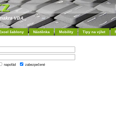
a makra VBA
Excel šablony
Nástěnka
Mobility
Tipy na výlet
napořád
zabezpečené