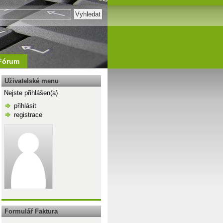
Fórum
Uživatelské menu
Nejste přihlášen(a)
přihlásit
registrace
\n
Formulář Faktura