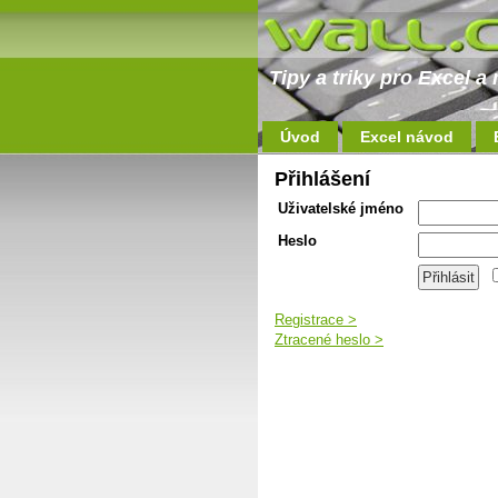
Tipy a triky pro Excel 
Úvod
Excel návod
Přihlášení
Uživatelské jméno
Heslo
Registrace >
Ztracené heslo >