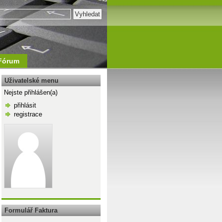
Fórum
Uživatelské menu
Nejste přihlášen(a)
přihlásit
registrace
\n
Formulář Faktura