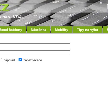
a makra VBA
Excel šablony
Nástěnka
Mobility
Tipy na výlet
napořád
zabezpečené