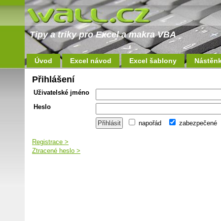
Tipy a triky pro Excel a makra VBA
Úvod
Excel návod
Excel šablony
Nástěn
Přihlášení
Uživatelské jméno
Heslo
napořád
zabezpečené
Registrace >
Ztracené heslo >