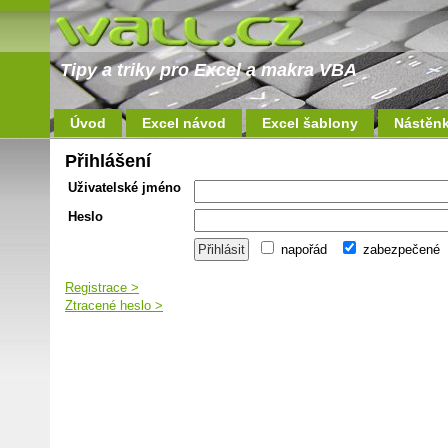
Tipy a triky pro Excel a makra VBA
Úvod
Excel návod
Excel šablony
Nástěn
Přihlášení
Uživatelské jméno
Heslo
napořád
zabezpečené
Registrace >
Ztracené heslo >