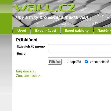
Tipy a triky pro Excel a makra VBA
Úvod
Excel návod
Excel šablony
Nástěn
Přihlášení
Uživatelské jméno
Heslo
napořád
zabezpečené
Registrace >
Ztracené heslo >