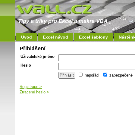
Tipy a triky pro Excel a makra VBA
Úvod
Excel návod
Excel šablony
Nástěn
Přihlášení
Uživatelské jméno
Heslo
napořád
zabezpečené
Registrace >
Ztracené heslo >