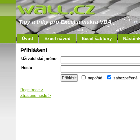
Tipy a triky pro Excel a makra VBA
Úvod
Excel návod
Excel šablony
Nástěn
Přihlášení
Uživatelské jméno
Heslo
napořád
zabezpečené
Registrace >
Ztracené heslo >