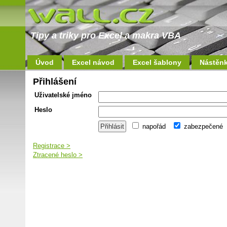
Tipy a triky pro Excel a makra VBA
Úvod
Excel návod
Excel šablony
Nástěn
Přihlášení
Uživatelské jméno
Heslo
napořád
zabezpečené
Registrace >
Ztracené heslo >