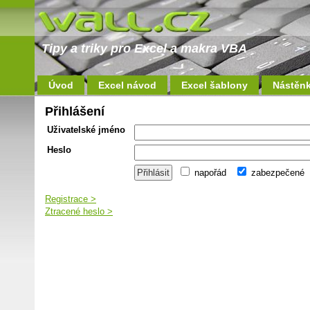
Tipy a triky pro Excel a makra VBA
Úvod
Excel návod
Excel šablony
Nástěn
Přihlášení
Uživatelské jméno
Heslo
napořád
zabezpečené
Registrace >
Ztracené heslo >