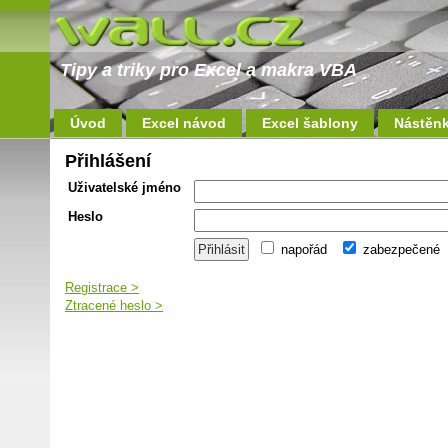
Tipy a triky pro Excel a makra VBA
Úvod
Excel návod
Excel šablony
Nástěn
Přihlášení
Uživatelské jméno
Heslo
napořád
zabezpečené
Registrace >
Ztracené heslo >