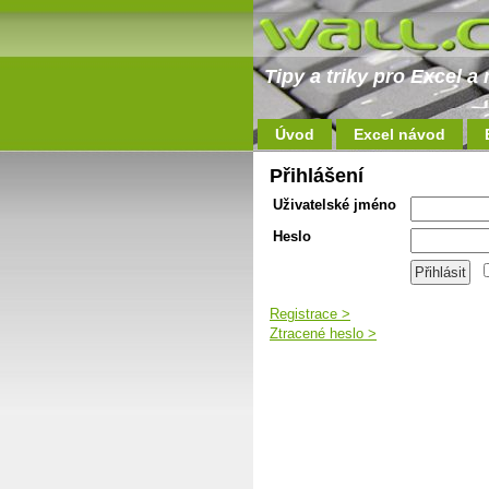
Tipy a triky pro Excel 
Úvod
Excel návod
Přihlášení
Uživatelské jméno
Heslo
Registrace >
Ztracené heslo >