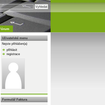
Fórum
Uživatelské menu
Nejste přihlášen(a)
přihlásit
registrace
\n
Formulář Faktura