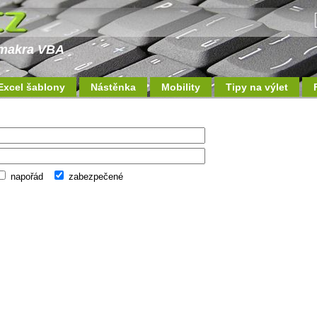
a makra VBA
Excel šablony
Nástěnka
Mobility
Tipy na výlet
napořád
zabezpečené