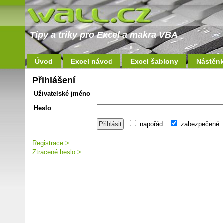
Tipy a triky pro Excel a makra VBA
Úvod
Excel návod
Excel šablony
Nástěn
Přihlášení
Uživatelské jméno
Heslo
napořád
zabezpečené
Registrace >
Ztracené heslo >