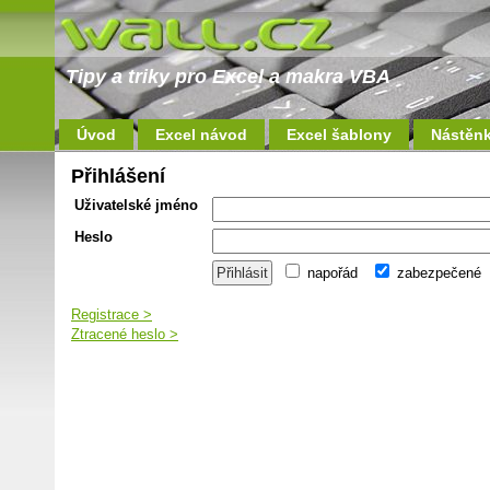
Tipy a triky pro Excel a makra VBA
Úvod
Excel návod
Excel šablony
Nástěn
Přihlášení
Uživatelské jméno
Heslo
napořád
zabezpečené
Registrace >
Ztracené heslo >