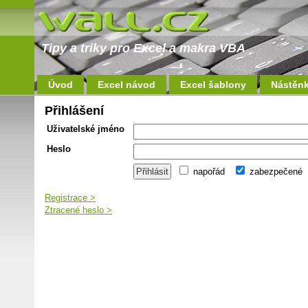
Tipy a triky pro Excel a makra VBA
Úvod
Excel návod
Excel šablony
Nástěn
Přihlášení
Uživatelské jméno
Heslo
napořád
zabezpečené
Registrace >
Ztracené heslo >