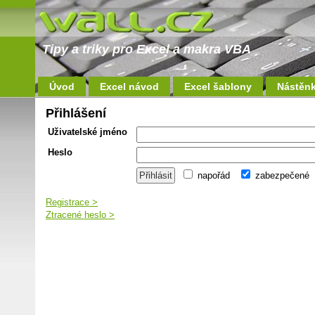
Tipy a triky pro Excel a makra VBA
Úvod
Excel návod
Excel šablony
Nástěn
Přihlášení
Uživatelské jméno
Heslo
napořád
zabezpečené
Registrace >
Ztracené heslo >