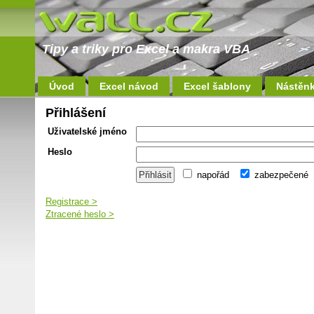
Tipy a triky pro Excel a makra VBA
Úvod
Excel návod
Excel šablony
Nástěn
Přihlášení
Uživatelské jméno
Heslo
napořád
zabezpečené
Registrace >
Ztracené heslo >