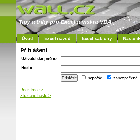
Tipy a triky pro Excel a makra VBA
Úvod
Excel návod
Excel šablony
Nástěn
Přihlášení
Uživatelské jméno
Heslo
napořád
zabezpečené
Registrace >
Ztracené heslo >