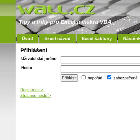
Tipy a triky pro Excel a makra VBA
Úvod
Excel návod
Excel šablony
Nástěn
Přihlášení
Uživatelské jméno
Heslo
napořád
zabezpečené
Registrace >
Ztracené heslo >