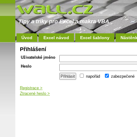
Tipy a triky pro Excel a makra VBA
Úvod
Excel návod
Excel šablony
Nástěn
Přihlášení
Uživatelské jméno
Heslo
napořád
zabezpečené
Registrace >
Ztracené heslo >