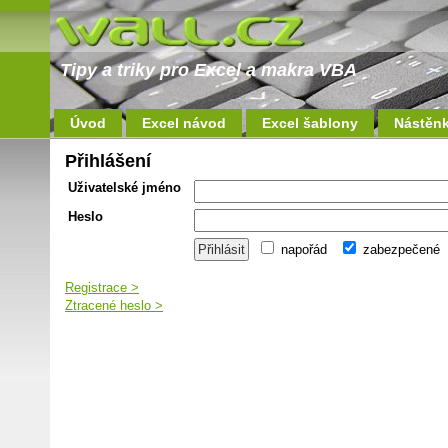
Tipy a triky pro Excel a makra VBA
Úvod
Excel návod
Excel šablony
Nástěn
Přihlášení
Uživatelské jméno
Heslo
napořád
zabezpečené
Registrace >
Ztracené heslo >