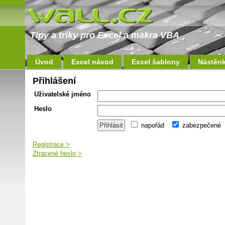
Tipy a triky pro Excel a makra VBA
Úvod
Excel návod
Excel šablony
Nástěn
Přihlášení
Uživatelské jméno
Heslo
napořád
zabezpečené
Registrace >
Ztracené heslo >