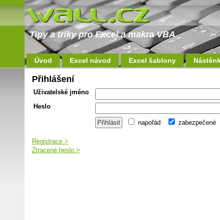
Tipy a triky pro Excel a makra VBA
Úvod
Excel návod
Excel šablony
Nástěn
Přihlášení
Uživatelské jméno
Heslo
napořád
zabezpečené
Registrace >
Ztracené heslo >