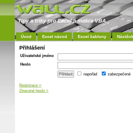
Tipy a triky pro Excel a makra VBA
Úvod
Excel návod
Excel šablony
Nástěn
Přihlášení
Uživatelské jméno
Heslo
napořád
zabezpečené
Registrace >
Ztracené heslo >