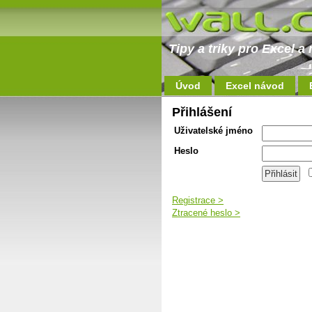
Tipy a triky pro Excel 
Úvod
Excel návod
Přihlášení
Uživatelské jméno
Heslo
Registrace >
Ztracené heslo >