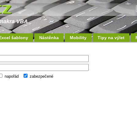
a makra VBA
Excel šablony
Nástěnka
Mobility
Tipy na výlet
napořád
zabezpečené