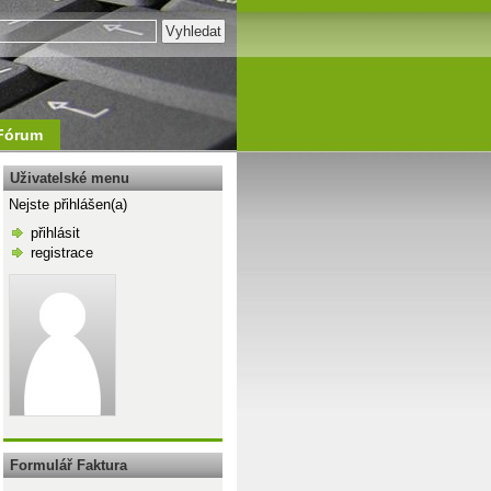
Fórum
Uživatelské menu
Nejste přihlášen(a)
přihlásit
registrace
\n
Formulář Faktura