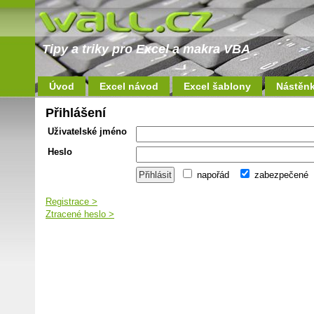
Tipy a triky pro Excel a makra VBA
Úvod
Excel návod
Excel šablony
Nástěn
Přihlášení
Uživatelské jméno
Heslo
napořád
zabezpečené
Registrace >
Ztracené heslo >