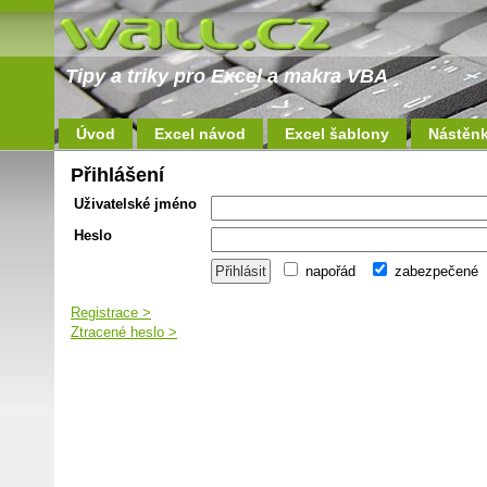
Tipy a triky pro Excel a makra VBA
Úvod
Excel návod
Excel šablony
Nástěn
Přihlášení
Uživatelské jméno
Heslo
napořád
zabezpečené
Registrace >
Ztracené heslo >