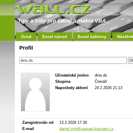
Tipy a triky pro Excel a makra VBA
Úvod
Excel návod
Excel šablony
Nástěn
Profil
Uživatelské jméno
dino.ds
Skupina
Čtenáři
Naposledy aktivní
24.2.2026 21:13
Zaregistrován od
13.2.2026 17:30
E-mail
daniel.smid[zavinac]seznam.cz