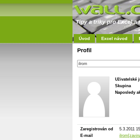
Tipy a triky pro Excel 
Úvod
Excel návod
Profil
Uživatelské 
Skupina
Naposledy ak
Zaregistrován od
5.3.2011 1
E-mail
ilrom[zavi