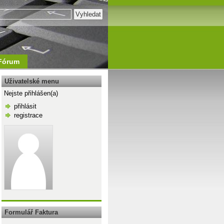
Fórum
Uživatelské menu
Nejste přihlášen(a)
přihlásit
registrace
\n
Formulář Faktura