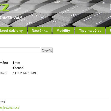
a makra VBA
Excel šablony
Nástěnka
Mobility
Tipy na výlet
jméno
ilrom
Čtenáři
tivní
11.3.2026 18:49
5:23
nac]seznam.cz