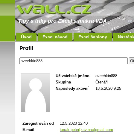
Tipy a triky pro Excel a makra VBA
Úvod
Excel návod
Excel šablony
Nástěn
Profil
Uživatelské jméno
ovechkin888
Skupina
Čtenáři
Naposledy aktivní
18.5.2020 9:25
Zaregistrován od
12.5.2020 12:40
E-mail
kerak.peter[zavinac]gmail.com