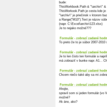
bude:
ThisWorkbook.Path & "\archiv\" &
ThisWorkook.Path je cesta kde je
"\archiv\" je priečinok v ktorom b
a Range("M10").Text je názov súbo
(napr. C:\Excel\archiv\123.xlsx)
Je to nejako možné???
Formulár - zobrazí zadané hod
To preto že to je súbor 2007-2010
Formulár - zobrazí zadané hod
Je to len čisto ten formulár a nap
má zobraziť v bunke napr. A1... C
Formulár - zobrazí zadané hod
Chcem niečo také aby sa mi zobraz
Formulár - zobrazí zadané hod
Ahojte,
spravil som si jeden formulár (vo
možné?
Ak áno, ako?