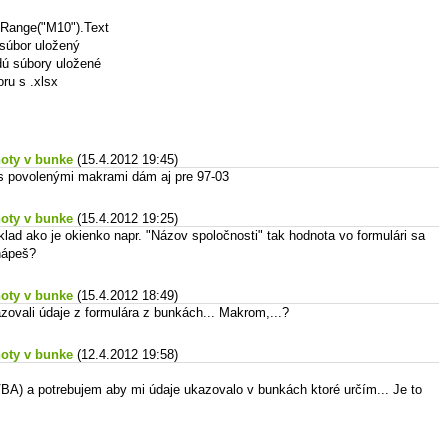
 Range("M10").Text
 súbor uložený
udú súbory uložené
ru s .xlsx
noty v bunke
(15.4.2012 19:45)
 s povolenými makrami dám aj pre 97-03
noty v bunke
(15.4.2012 19:25)
ríklad ako je okienko napr. "Názov spoločnosti" tak hodnota vo formulári sa
hápeš?
noty v bunke
(15.4.2012 18:49)
ovali údaje z formulára z bunkách... Makrom,...?
noty v bunke
(12.4.2012 19:58)
 VBA) a potrebujem aby mi údaje ukazovalo v bunkách ktoré určím... Je to