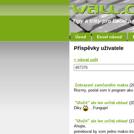
Tipy a triky pro Excel 
Úvod
Excel návod
Příspěvky uživatele
< návrat zpět
Zobrazení zamčeného makra
(2
Rozmy, poslal som ti program ako 
"Uložiť" ale len určitá oblasť
(2
Diky
...Funguje!
"Uložiť" ale len určitá oblasť
(1
Ahojte,
potreboval by som jedno makro kto