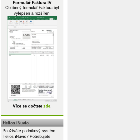
Formulář Faktura IV
Oblíbený formulář Faktura byl
vylepšen a rozšířen.
Více se dočtete
zde
.
Helios iNuvio
Používáte podnikový systém
Helios iNuvio? Potřebujete