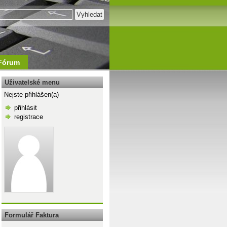
Fórum
Uživatelské menu
Nejste přihlášen(a)
přihlásit
registrace
\n
Formulář Faktura