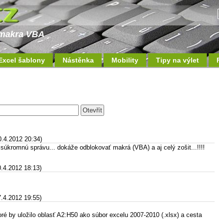
a makra VBA
Excel šablony
Nástěnka
Mobility
Tipy na výlet
0.4.2012 20:34)
súkromnú správu... dokáže odblokovať makrá (VBA) a aj celý zošit...!!!!
0.4.2012 18:13)
7.4.2012 19:55)
ré by uložilo oblasť A2:H50 ako súbor excelu 2007-2010 (.xlsx) a cesta