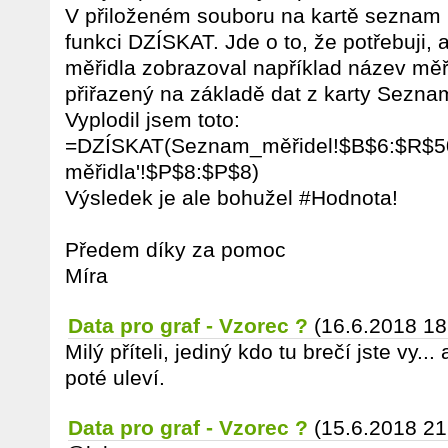
V přiloženém souboru na kartě seznam 
funkci DZÍSKAT. Jde o to, že potřebuji, 
měřidla zobrazoval například název měř
přiřazený na základě dat z karty Sezna
Vyplodil jsem toto:
=DZÍSKAT(Seznam_měřidel!$B$6:$R$500
měřidla'!$P$8:$P$8)
Výsledek je ale bohužel #Hodnota!
Předem díky za pomoc
Míra
Data pro graf - Vzorec ?
(16.6.2018 18
Milý příteli, jediný kdo tu brečí jste vy..
poté uleví.
Data pro graf - Vzorec ?
(15.6.2018 21