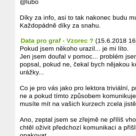
@lubo
Díky za info, asi to tak nakonec budu m
Každopádně díky za snahu.
Data pro graf - Vzorec ?
(15.6.2018 16
Pokud jsem někoho urazil... je mi líto.
Jen jsem doufal v pomoc... problém js
popsal, pokud ne, čekal bych nějakou kon
urážky...
Co je pro vás jako pro lektora triviální,
ne a pokud tímto způsobem komunikujete
musíte mít na vašich kurzech zcela jistě
Ano, zeptal jsem se zřejmě ne příliš 
chtěl oživit předchozí komunikaci a při
opakovat.