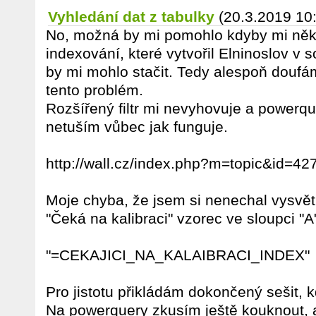
Vyhledání dat z tabulky
(20.3.2019 10
No, možná by mi pomohlo kdyby mi někd
indexování, které vytvořil Elninoslov v s
by mi mohlo stačit. Tedy alespoň doufám,
tento problém.
Rozšířený filtr mi nevyhovuje a powerqu
netuším vůbec jak funguje.
http://wall.cz/index.php?m=topic&id=4
Moje chyba, že jsem si nenechal vysvětli
"Čeká na kalibraci" vzorec ve sloupci "A
"=CEKAJICI_NA_KALAIBRACI_INDEX"
Pro jistotu přikládám dokončený sešit, k
Na powerquery zkusím ještě kouknout, 