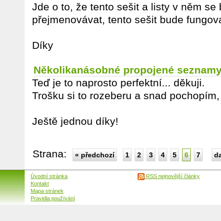
Jde o to, že tento sešit a listy v něm s
přejmenovávat, tento sešit bude fungova
Díky
Několikanásobné propojené seznam
Teď je to naprosto perfektní... děkuji.
Trošku si to rozeberu a snad pochopím, 
Ještě jednou díky!
Strana:
« předchozí
1
2
3
4
5
6
7
da
Úvodní stránka
RSS nejnovější články
Kontakt
Mapa stránek
Pravidla používání