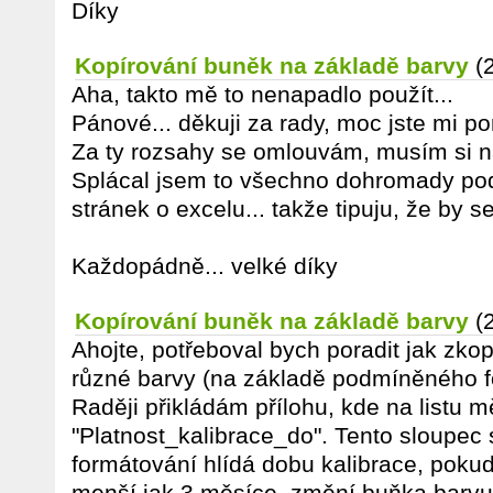
Díky
Kopírování buněk na základě barvy
(
Aha, takto mě to nenapadlo použít...
Pánové... děkuji za rady, moc jste mi po
Za ty rozsahy se omlouvám, musím si na
Splácal jsem to všechno dohromady pod
stránek o excelu... takže tipuju, že by se
Každopádně... velké díky
Kopírování buněk na základě barvy
(
Ahojte, potřeboval bych poradit jak zkop
různé barvy (na základě podmíněného f
Raději přikládám přílohu, kde na listu m
"Platnost_kalibrace_do". Tento sloupe
formátování hlídá dobu kalibrace, pokud 
menší jak 3 měsíce, změní buňka barvu