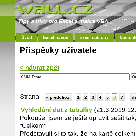
Tipy a triky pro Excel a makra VBA
Úvod
Excel návod
Excel šablony
Nástěn
Příspěvky uživatele
< návrat zpět
Strana:
« předchozí
1
2
3
4
5
6
7
da
Vyhledání dat z tabulky
(21.3.2019 12
Pokoušel jsem se ještě upravit sešit tak
"Celkem".
Představuji si to tak, že na kartě celk