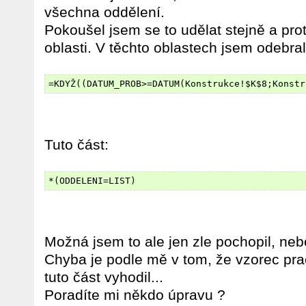
všechna oddělení.
Pokoušel jsem se to udělat stejně a pro
oblasti. V těchto oblastech jsem odebral
=KDYŽ((DATUM_PROB>=DATUM(Konstrukce!$K$8;Konstr
Tuto část:
*(ODDELENI=LIST)
Možná jsem to ale jen zle pochopil, neb
Chyba je podle mě v tom, že vzorec pra
tuto část vyhodil...
Poradíte mi někdo úpravu ?