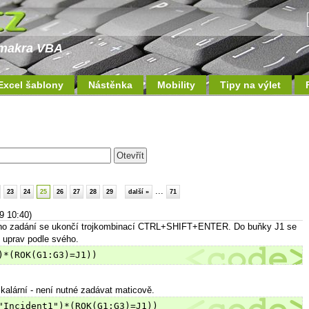
a makra VBA
Excel šablony
Nástěnka
Mobility
Tipy na výlet
...
23
24
25
26
27
28
29
další »
71
9 10:40)
eho zadání se ukončí trojkombinací CTRL+SHIFT+ENTER. Do buňky J1 se
 uprav podle svého.
)*(ROK(G1:G3)=J1))
kalární - není nutné zadávat maticově.
"Incident1")*(ROK(G1:G3)=J1))