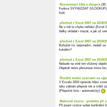
Rozvinovací lišta a sloupce
(30.
Funkce SVYHLEDAT (VLOOKUP), n
listě.
přechod z Excel 2007 na 2010/2
Ne u mě to chybu nehlásí (Excel 2
řádky vkládal i mazal, a jak už s
přechod z Excel 2007 na 2010/2
Bohužel víc neporadím, nedaří se m
kukátko?
přechod z Excel 2007 na 2010/2
Nebude na vině ten vložený objekt 
Objekdt nelze přesunout mimo list
Rozdiel medzi vzorcami na výpo
V Excelu 2003 opravdu hlásí vzore
taky zabralo přepsat rok a vrátit zp
(Přepočet listu - automaticky)
Maticové vzorce - problém při 
Při psaní vzorce vyber konkrétní b