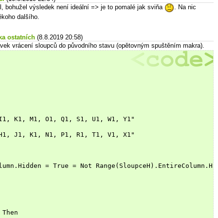
l, bohužel výsledek není ideální => je to pomalé jak sviňa
. Na nic
ěkoho dalšího.
ka ostatních
(8.8.2019 20:58)
avek vrácení sloupců do původního stavu (opětovným spuštěním makra).
I1, K1, M1, O1, Q1, S1, U1, W1, Y1"
H1, J1, K1, N1, P1, R1, T1, V1, X1"
lumn.Hidden = True = Not Range(SloupceH).EntireColumn.Hi
 Then