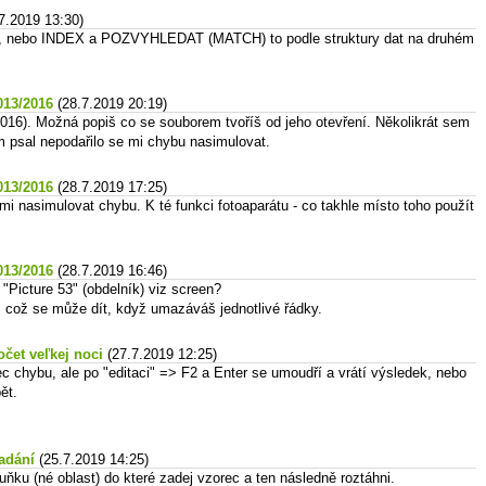
7.2019 13:30)
ebo INDEX a POZVYHLEDAT (MATCH) to podle struktury dat na druhém
013/2016
(28.7.2019 20:19)
016). Možná popiš co se souborem tvoříš od jeho otevření. Několikrát sem
em psal nepodařilo se mi chybu nasimulovat.
013/2016
(28.7.2019 17:25)
i nasimulovat chybu. K té funkci fotoaparátu - co takhle místo toho použít
013/2016
(28.7.2019 16:46)
"Picture 53" (obdelník) viz screen?
, což se může dít, když umazáváš jednotlivé řádky.
čet veľkej noci
(27.7.2019 12:25)
c chybu, ale po "editaci" => F2 a Enter se umoudří a vrátí výsledek, nebo
ět.
zadání
(25.7.2019 14:25)
uňku (né oblast) do které zadej vzorec a ten následně roztáhni.