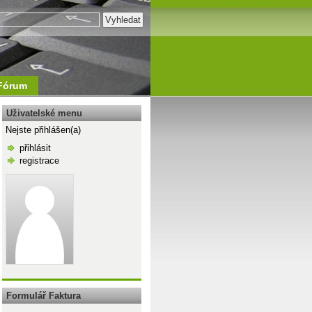
Fórum
Uživatelské menu
Nejste přihlášen(a)
přihlásit
registrace
\n
Formulář Faktura