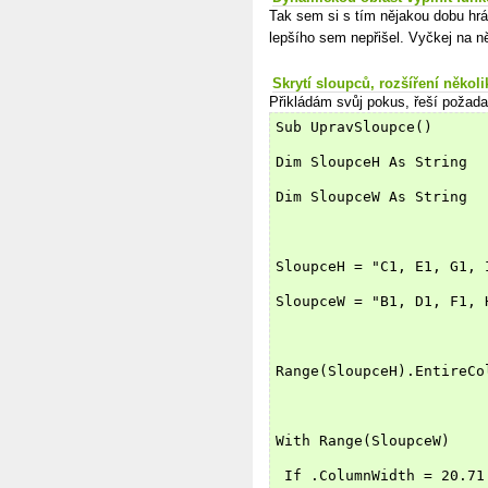
Tak sem si s tím nějakou dobu hrá
lepšího sem nepřišel. Vyčkej na n
Skrytí sloupců, rozšíření několi
Přikládám svůj pokus, řeší požad
Sub UpravSloupce()
Dim SloupceH As String
Dim SloupceW As String
SloupceH = "C1, E1, G1, 
SloupceW = "B1, D1, F1, 
Range(SloupceH).EntireCo
With Range(SloupceW)
 If .ColumnWidth = 20.71