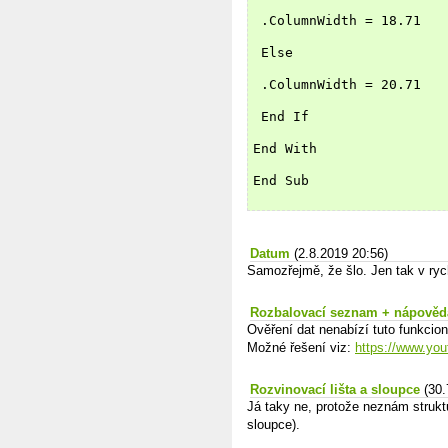
 .ColumnWidth = 18.71
 Else
 .ColumnWidth = 20.71
 End If
End With
End Sub
Datum
(2.8.2019 20:56)
Samozřejmě, že šlo. Jen tak v ryc
Rozbalovací seznam + nápověd
Ověření dat nenabízí tuto funkciona
Možné řešení viz:
https://www.y
Rozvinovací lišta a sloupce
(30.
Já taky ne, protože neznám struk
sloupce).