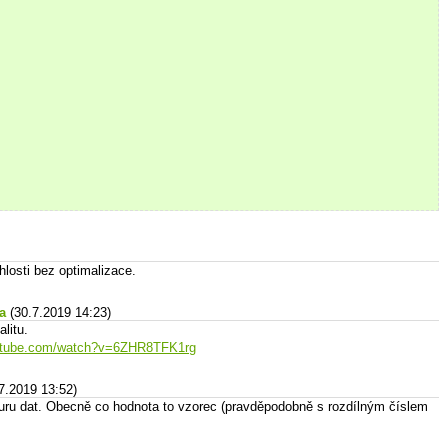
hlosti bez optimalizace.
a
(30.7.2019 14:23)
litu.
outube.com/watch?v=6ZHR8TFK1rg
7.2019 13:52)
turu dat. Obecně co hodnota to vzorec (pravděpodobně s rozdílným číslem