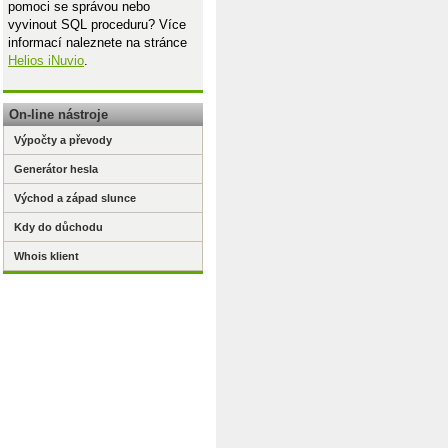
pomoci se správou nebo
vyvinout SQL proceduru? Více
informací naleznete na stránce
Helios iNuvio
.
On-line nástroje
Výpočty a převody
Generátor hesla
Východ a západ slunce
Kdy do důchodu
Whois klient
dden = True