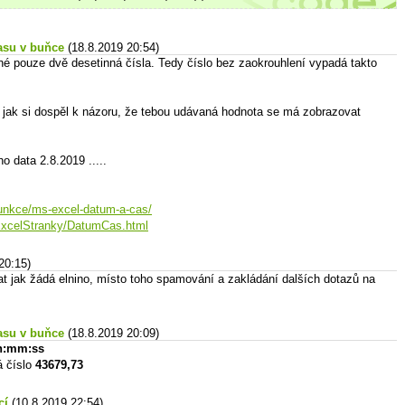
asu v buňce
(18.8.2019 20:54)
né pouze dvě desetinná čísla. Tedy číslo bez zaokrouhlení vypadá takto
 jak si dospěl k názoru, že tebou udávaná hodnota se má zobrazovat
o data 2.8.2019 .....
/funkce/ms-excel-datum-a-cas/
/ExcelStranky/DatumCas.html
20:15)
t jak žádá elnino, místo toho spamování a zakládání dalších dotazů na
asu v buňce
(18.8.2019 20:09)
 h:mm:ss
á číslo
43679,73
cí
(10.8.2019 22:54)