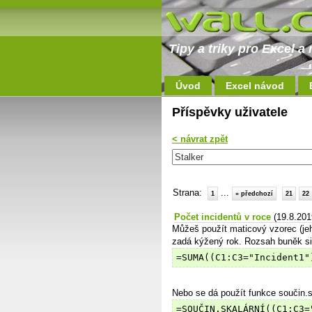
Tipy a triky pro Excel 
Úvod
Excel návod
Příspěvky uživatele
< návrat zpět
Strana:
...
1
« předchozí
21
22
Počet incidentů v roce
(19.8.201
Můžeš použít maticový vzorec (j
zadá kýžený rok. Rozsah buněk si
=SUMA((C1:C3="Incident1"
Nebo se dá použít funkce součin.s
=SOUČIN.SKALÁRNÍ((C1:C3=