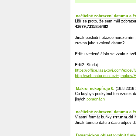
nečitelné zobrazení datumu a č
Liší se proto, že sem měl zobraze
43679,7315856482
Jinak poslední otázce nerozumím,
zrovna jako zvolené datum?
Edit: uvedené číslo se vzalo z tvéh
Edit2: Studuj
https://office.lasakovi.com/excel
http://web.natur.cuni.cz/~jmakov
Makro, nekopíruje 0.
(18.8.2019 
Co kdybys poskytnul ten vzorek da
jiných
poradnách
nečitelné zobrazení datumu a č
Vlastní formát buňky
rrrr.mm.dd
Jinak tomuto datu a času odpovíd
Dynamickou oblast vyplnit funk