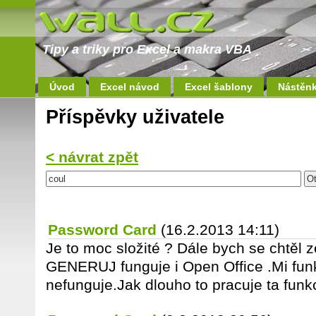
Tipy a triky pro Excel a makra VBA
Úvod
Excel návod
Excel šablony
Nástěn
Příspěvky uživatele
< návrat zpět
Password Card
(16.2.2013 14:11)
Je to moc složité ? Dále bych se chtěl ze
GENERUJ funguje i Open Office .Mi f
nefunguje.Jak dlouho to pracuje ta funk