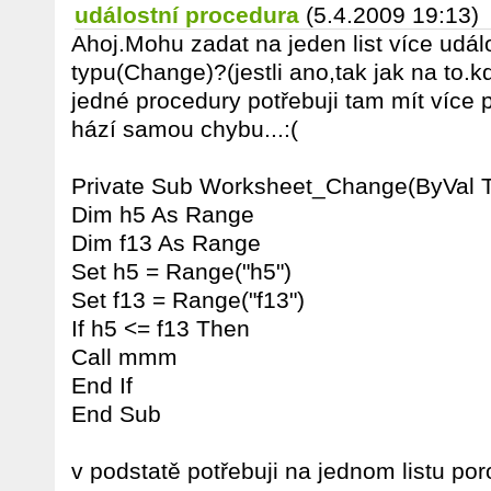
událostní procedura
(5.4.2009 19:13)
Ahoj.Mohu zadat na jeden list více udá
typu(Change)?(jestli ano,tak jak na to.
jedné procedury potřebuji tam mít více
hází samou chybu...:(
Private Sub Worksheet_Change(ByVal T
Dim h5 As Range
Dim f13 As Range
Set h5 = Range("h5")
Set f13 = Range("f13")
If h5 <= f13 Then
Call mmm
End If
End Sub
v podstatě potřebuji na jednom listu po