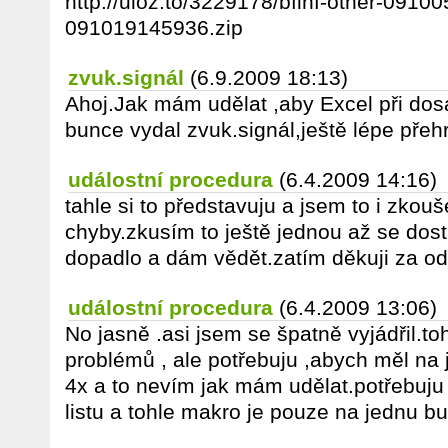
http://uloz.to/3229178/bfinf-other-0910
091019145936.zip
zvuk.signál
(6.9.2009 18:13)
Ahoj.Jak mám udělat ,aby Excel při dos
bunce vydal zvuk.signál,ještě lépe přeh
událostní procedura
(6.4.2009 14:16)
tahle si to představuju a jsem to i zkouš
chyby.zkusím to ještě jednou až se dos
dopadlo a dám vědět.zatím děkuji za o
událostní procedura
(6.4.2009 13:06)
No jasně .asi jsem se špatně vyjádřil.t
problémů , ale potřebuju ,abych měl na 
4x a to nevím jak mám udělat.potřebuju
listu a tohle makro je pouze na jednu bu