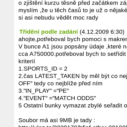
o zjištění kurzu těsně před začátkem záp
myslím ,že u těch časů to je už o nějaké
si asi nebudu vědět moc rady
Třídění podle zadání
(4.12.2009 6:30)
ahojte,potřeboval bych pomoci s makre
V bunce A1 jsou popsány údaje ,které n
cca A750000.potřeboval bych to setřídit
kriterií
1.SPORTS_ID = 2
2.čas LATEST_TAKEN by měl být co ne
OFF" tedy co nejblíže před ním
3."IN_PLAY" ="PE"
4."EVENT" ="MATCH ODDS"
5 Ostatní bunky vymazat zbylé seřadit 
Soubor má asi 9MB je tady :