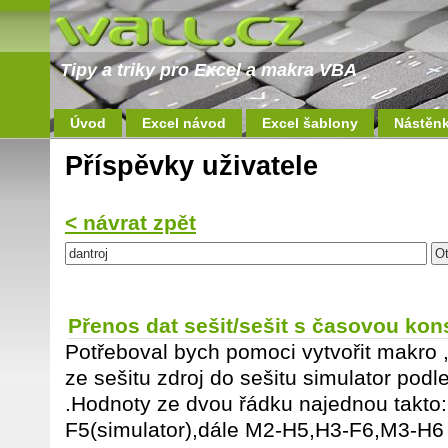
Tipy a triky pro Excel a makra VBA
Úvod
Excel návod
Excel šablony
Nástěn
Příspěvky uživatele
< návrat zpět
Přenos dat sešit/sešit s časovou kon
Potřeboval bych pomoci vytvořit makro 
ze sešitu zdroj do sešitu simulator podl
.Hodnoty ze dvou řádku najednou takto:
F5(simulator),dále M2-H5,H3-F6,M3-H6 a