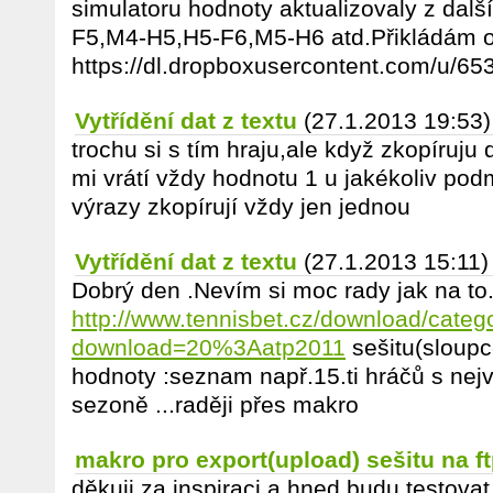
simulatoru hodnoty aktualizovaly z dalš
F5,M4-H5,H5-F6,M5-H6 atd.Přikládám o
https://dl.dropboxusercontent.com/u/65
Vytřídění dat z textu
(27.1.2013 19:53)
trochu si s tím hraju,ale když zkopíruju 
mi vrátí vždy hodnotu 1 u jakékoliv podmí
výrazy zkopírují vždy jen jednou
Vytřídění dat z textu
(27.1.2013 15:11)
Dobrý den .Nevím si moc rady jak na to
http://www.tennisbet.cz/download/categ
download=20%3Aatp2011
sešitu(sloupce
hodnoty :seznam např.15.ti hráčů s ne
sezoně ...raději přes makro
makro pro export(upload) sešitu na f
děkuji za inspiraci a hned budu testova