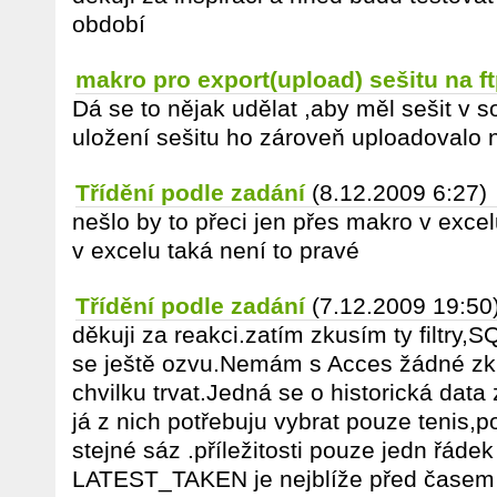
období
makro pro export(upload) sešitu na f
Dá se to nějak udělat ,aby měl sešit v s
uložení sešitu ho zároveň uploadovalo n
Třídění podle zadání
(8.12.2009 6:27)
nešlo by to přeci jen přes makro v exce
v excelu taká není to pravé
Třídění podle zadání
(7.12.2009 19:50
děkuji za reakci.zatím zkusím ty filtry
se ještě ozvu.Nemám s Acces žádné zku
chvilku trvat.Jedná se o historická data
já z nich potřebuju vybrat pouze tenis,
stejné sáz .příležitosti pouze jedn řádek
LATEST_TAKEN je nejblíže před časem