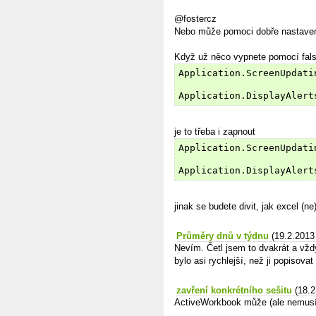
@fostercz
Nebo může pomoci dobře nastavená 
Když už něco vypnete pomocí fal
Application.ScreenUpdati
Application.DisplayAlert
je to třeba i zapnout
Application.ScreenUpdati
Application.DisplayAlert
jinak se budete divit, jak excel (ne
Průměry dnů v týdnu
(19.2.2013
Nevím. Četl jsem to dvakrát a vždy
bylo asi rychlejší, než ji popisovat
zavření konkrétního sešitu
(18.2
ActiveWorkbook může (ale nemusí)