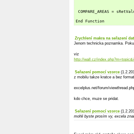
 COMPARE_AREAS = sRetVal
End Function
Zrychlení makra na seřazení dat
Jenom technicka poznamka. Pokud 
viz
http://wall.cz/index.php?m=topic
Seřazení pomocí vzorce
(1.2.20
z mobilu takze kratce a bez forma
excelplus.net/forum/viewthread.
kdo chce, muze se pridat.
Seřazení pomocí vzorce
(1.2.20
mohli byste prosím vy, excela znal