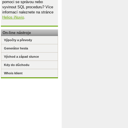
pomoci se správou nebo
vyvinout SQL proceduru? Více
informací naleznete na stránce
Helios iNuvio
.
On-line nástroje
Výpočty a převody
Generátor hesla
Východ a západ slunce
Kdy do důchodu
Whois klient