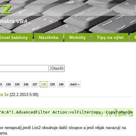
a makra VBA
Excel šablony
Nástěnka
Mobility
Tipy na výlet
33
134
135
136
137
138
139
140
další »
ze 1x
(22.2.2013 5:00)
"A:A").AdvancedFilter Action:=xlFilterCopy, CopyToRange:
r nenapsal),jestli List2 obsahuje další sloupce a jesli nějak navazují na
tama.