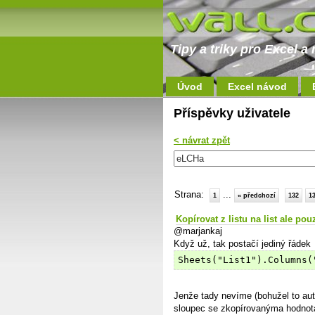
Tipy a triky pro Excel 
Úvod
Excel návod
Příspěvky uživatele
< návrat zpět
Strana:
...
1
« předchozí
132
1
Kopírovat z listu na list ale pou
@marjankaj
Když už, tak postačí jediný řádek
Sheets("List1").Columns(
Jenže tady nevíme (bohužel to auto
sloupec se zkopírovanýma hodno