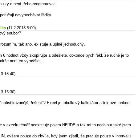
bulky a není třeba programovat
oporučuji nevynechávat řádky.
tika
(11.2.2013 5:00)
ový soubor?
 rozumím, tak ano, existuje a úplně jednoduchý.
h 6 hodnot vždy zkopírujte a odešlete. dokonce bych řekl, že ručně je to
takže není co vymýšlet...
13 16:40)
13 15:30)
sofistikovanější řešení"? Excel je tabulkový kalkulátor a textové funkce
že v excelu téměř neexistuje pojem NEJDE a tak mi to nedalo a také jsem
IN, ovšem pouze do chvíle, kdy jsem zjistil, že pracuje pouze v intervalu