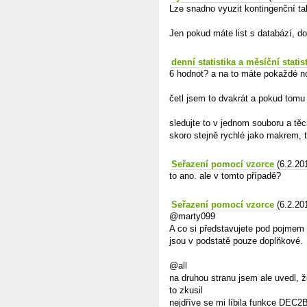
Lze snadno vyuzit kontingenční ta
Jen pokud máte list s databází, d
denní statistika a měsíční statis
6 hodnot? a na to máte pokaždé n
četl jsem to dvakrát a pokud tomu
sledujte to v jednom souboru a těc
skoro stejně rychlé jako makrem, 
Seřazení pomocí vzorce
(6.2.20
to ano. ale v tomto případě?
Seřazení pomocí vzorce
(6.2.20
@marty099
A co si představujete pod pojmem "
jsou v podstatě pouze doplňkové.
@all
na druhou stranu jsem ale uvedl, 
to zkusil
nejdříve se mi líbila funkce DEC2B