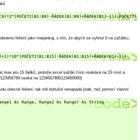
aků
C9)*2^(POČET2(B1:B9)-ŘÁDEK(B1:B9)+ŘÁDEK(B1)-1));POČET2(B
obnému řešení jako marjankaj, s tím, že abych se vyhnul 0 na začátku,
)+1)*10^(POČET2(B1:B15)-ŘÁDEK(B1:B15)+ŘÁDEK(B1)-1))
t max pro 15 řádků, protože excel každé číslo osekává na 15 míst a
90123456789 oseká na 1234567890123450000)
vdu obecné řešení, tak mě bohužel nenapadá jinak, než pomocí vlastní
ange1 As Range, Range2 As Range) As String