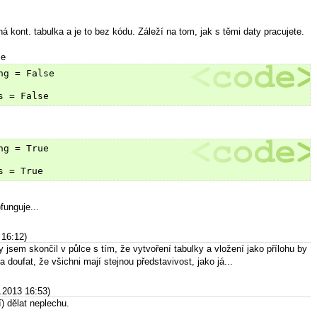
kont. tabulka a je to bez kódu. Záleží na tom, jak s těmi daty pracujete.
se
ng = False
s = False
ng = True
s = True
)funguje...
 16:12)
 jsem skončil v půlce s tím, že vytvoření tabulky a vložení jako přílohu by
 a doufat, že všichni mají stejnou představivost, jako já...
.2013 16:53)
 dělat neplechu.