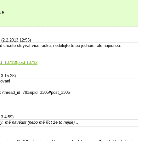
ue
(2.2.2013 12:53)
chcete skryvat vice radku, nedelejte to po jednom, ale najednou.
&id=10711#post-10712
13 15:28)
tovani
php?thread_id=783&pid=3305#post_3305
13 4:59)
ý, mě navédst (nebo mě říct že to nejde)...