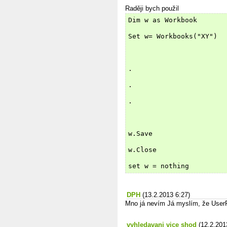
Raději bych použil
Dim w as Workbook
Set w= Workbooks("XY")
.
.
.
w.Save
w.Close
set w = nothing
DPH
(13.2.2013 6:27)
Mno já nevím Já myslím, že User
vyhledavani vice shod
(12.2.201