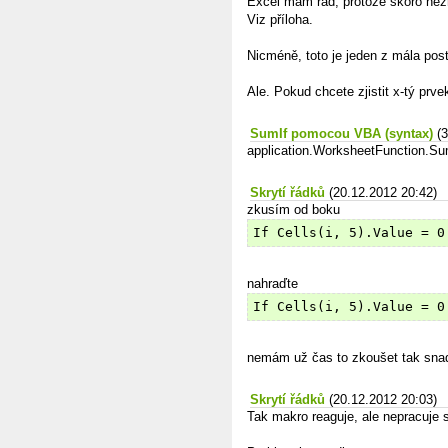
Excel mám rád, protože skoro nezná
Viz příloha.
Nicméně, toto je jeden z mála post
Ale. Pokud chcete zjistit x-tý prve
SumIf pomocou VBA (syntax)
(
application.WorksheetFunction.Sum
Skrytí řádků
(20.12.2012 20:42)
zkusím od boku
If Cells(i, 5).Value = 0
nahraďte
If Cells(i, 5).Value = 0
nemám už čas to zkoušet tak snad
Skrytí řádků
(20.12.2012 20:03)
Tak makro reaguje, ale nepracuje 