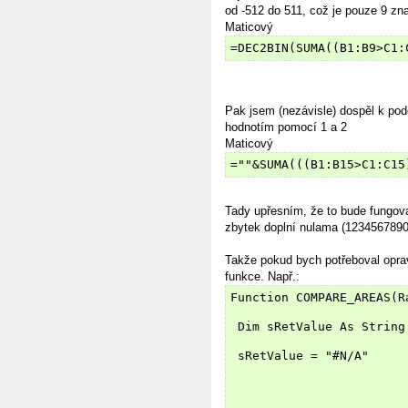
od -512 do 511, což je pouze 9 zn
Maticový
=DEC2BIN(SUMA((B1:B9>C1:
Pak jsem (nezávisle) dospěl k pod
hodnotím pomocí 1 a 2
Maticový
=""&SUMA(((B1:B15>C1:C15
Tady upřesním, že to bude fungova
zbytek doplní nulama (12345678
Takže pokud bych potřeboval opra
funkce. Např.:
Function COMPARE_AREAS(R
 Dim sRetValue As String
 sRetValue = "#N/A"