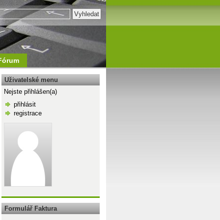
Fórum
Uživatelské menu
Nejste přihlášen(a)
přihlásit
registrace
=Sheets("List2").Range("A1"), Unique:=True
\n
Formulář Faktura