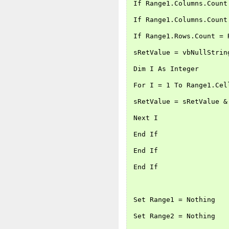
 If Range1.Columns.Count
 If Range1.Columns.Count
 If Range1.Rows.Count = 
 sRetValue = vbNullStrin
 Dim I As Integer
 For I = 1 To Range1.Cel
 sRetValue = sRetValue &
 Next I
 End If
 End If
 End If
 Set Range1 = Nothing
 Set Range2 = Nothing