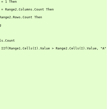
 = 1 Then
 = Range2.Columns.Count Then
Range2.Rows.Count Then
g
ls.Count
 IIf(Range1.Cells(I).Value > Range2.Cells(I).Value, "A",