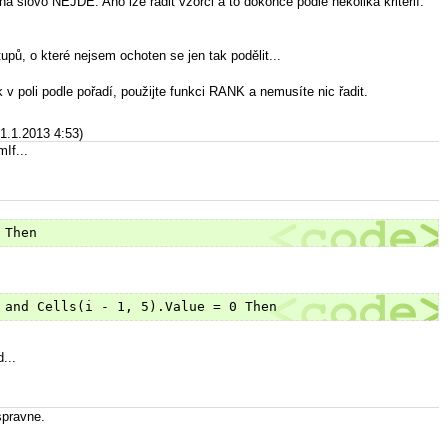
 slovo NEJDE. Ano lze řadit vzorci a to dokonce podle několika kritérií.
upů, o které nejsem ochoten se jen tak podělit...
k v poli podle pořadí, použijte funkci RANK a nemusíte nic řadit.
31.1.2013 4:53)
If...
 Then
 and Cells(i - 1, 5).Value = 0 Then
...
spravne.