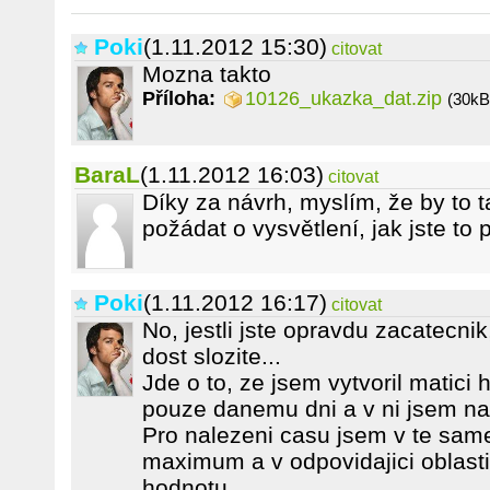
Poki
(1.11.2012 15:30)
citovat
Mozna takto
Příloha:
10126_ukazka_dat.zip
(30kB
BaraL
(1.11.2012 16:03)
citovat
Díky za návrh, myslím, že by to 
požádat o vysvětlení, jak jste to 
Poki
(1.11.2012 16:17)
citovat
No, jestli jste opravdu zacatecnik
dost slozite...
Jde o to, ze jsem vytvoril matici 
pouze danemu dni a v ni jsem n
Pro nalezeni casu jsem v te same
maximum a v odpovidajici oblasti 
hodnotu.