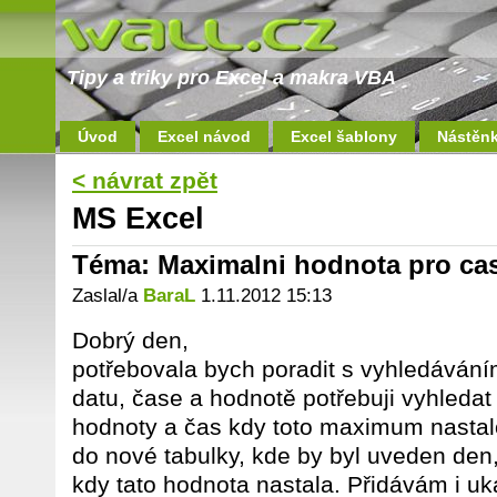
Tipy a triky pro Excel a makra VBA
Úvod
Excel návod
Excel šablony
Nástěn
< návrat zpět
MS Excel
Téma: Maximalni hodnota pro ca
Zaslal/a
BaraL
1.11.2012 15:13
Dobrý den,
potřebovala bych poradit s vyhledáváním
datu, čase a hodnotě potřebuji vyhleda
hodnoty a čas kdy toto maximum nastalo
do nové tabulky, kde by byl uveden den
kdy tato hodnota nastala. Přidávám i uk