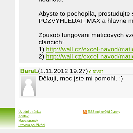
Abyste to pochopila, prostudujte
POZVYHLEDAT, MAX a hlavne ma
Zpusob fungovani maticovych vz
clancich:
1)
http://wall.cz/excel-navod/mat
2)
http://wall.cz/excel-navod/mati
BaraL
(1.11.2012 19:27)
citovat
Děkuji, moc jste mi pomohl. :)
Úvodní stránka
RSS nejnovější články
Kontakt
Mapa stránek
Pravidla používání