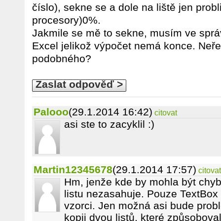
číslo), sekne se a dole na liště jen prob
procesory)0%.
Jakmile se mě to sekne, musím ve správ
Excel jelikož výpočet nemá konce. Neře
podobného?
Zaslat odpověď >
Palooo
(29.1.2014 16:42)
citovat
asi ste to zacyklil :)
Martin12345678
(29.1.2014 17:57)
citovat
Hm, jenže kde by mohla být chyb
listu nezasahuje. Pouze TextBox
vzorci. Jen možná asi bude probl
kopii dvou listů, které způsobova