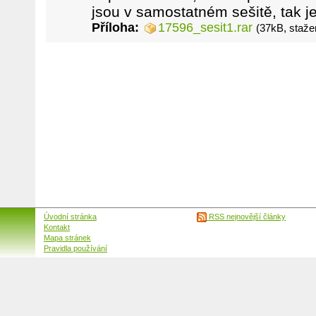
jsou v samostatném sešitě, tak j
Příloha:
17596_sesit1.rar
(37kB, staže
Úvodní stránka
RSS nejnovější články
Kontakt
Mapa stránek
Pravidla používání