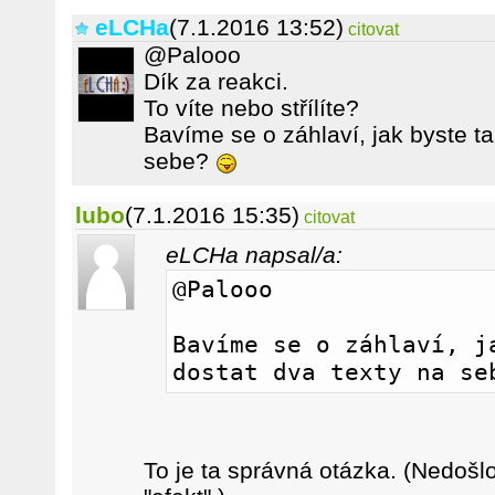
eLCHa
(7.1.2016 13:52)
citovat
@Palooo
Dík za reakci.
To víte nebo střílíte?
Bavíme se o záhlaví, jak byste ta
sebe?
lubo
(7.1.2016 15:35)
citovat
eLCHa napsal/a:
@Palooo
Bavíme se o záhlaví, ja
dostat dva texty na se
To je ta správná otázka. (Nedošlo