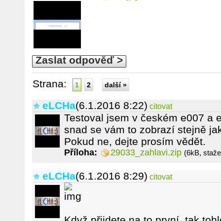
Zaslat odpověď >
Strana:
1
2
další »
eLCHa
(6.1.2016 8:22)
citovat
Testoval jsem v českém e007 a e
snad se vám to zobrazí stejně jak
Pokud ne, dejte prosím vědět.
Příloha:
29033_zahlavi.zip
(6kB, staž
eLCHa
(6.1.2016 8:29)
citovat
Když přijdete na to první, tak toh