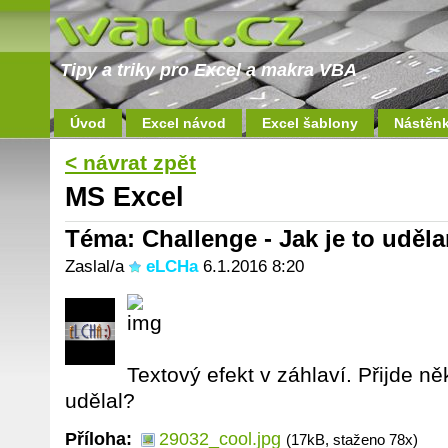
Tipy a triky pro Excel a makra VBA
Úvod
Excel návod
Excel šablony
Nástěn
< návrat zpět
MS Excel
Téma: Challenge - Jak je to uděl
Zaslal/a
eLCHa
6.1.2016 8:20
Textový efekt v záhlaví. Přijde ně
udělal?
Příloha:
29032_cool.jpg
(17kB, staženo 78x)