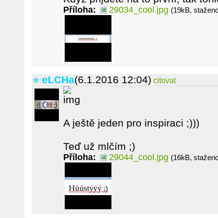
Příloha:
29034_cool.jpg
(19kB, stažen
eLCHa
(6.1.2016 12:04)
citovat
A ještě jeden pro inspiraci ;)))
Teď už mlčím ;)
Příloha:
29044_cool.jpg
(16kB, stažen