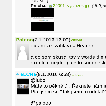
"efekt".)
Příloha:
29091_vystrizek.jpg
(18kB, s
Palooo
(7.1.2016 16:09)
citovat
dufam ze: záhlaví = Header :)
a co som skusal tav v worde die 
exceli to nejde :) ale to som ne
eLCHa
(8.1.2016 6:58)
citovat
@lubo
Máte to pěkné ;) . Řeknete nám ja
Ptal jsem se "Jak jsem to udělal?
@palooo