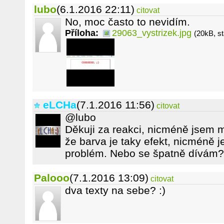
lubo
(6.1.2016 22:11)
citovat
No, moc často to nevidím.
Příloha:
29063_vystrizek.jpg
(20kB, s
eLCHa
(7.1.2016 11:56)
citovat
@lubo
Děkuji za reakci, nicméně jsem 
že barva je taky efekt, nicméně 
problém. Nebo se špatně dívám? 
Palooo
(7.1.2016 13:09)
citovat
dva texty na sebe? :)