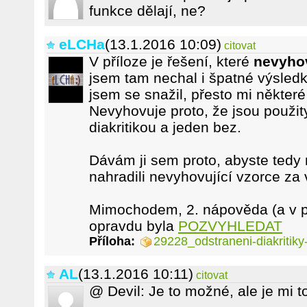
funkce dělají, ne?
eLCHa
(13.1.2016 10:09)
citovat
V příloze je řešení, které
nevyho
jsem tam nechal i špatné výsledky
jsem se snažil, přesto mi některé
Nevyhovuje proto, že jsou použity
diakritikou a jeden bez.
Dávám ji sem proto, abyste tedy 
nahradili nevyhovující vzorce za 
Mimochodem, 2. nápověda (a v p
opravdu byla
POZVYHLEDAT
Příloha:
29228_odstraneni-diakritiky-
AL
(13.1.2016 10:11)
citovat
@ Devil: Je to možné, ale je mi t