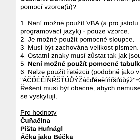
pomocí vzorce(ů)?
1. Není možné použít VBA (a pro jistotu 
programovací jazyk) - pouze vzorce.
2. Je možné použít pomocné sloupce.
3. Musí být zachována velikost písmen.
4. Ostatní znaky musí zůstat tak jak jso
5.
Není možné použít pomocné tabulk
6. Nelze použít řetězců (podobně jako 
"ÁČĎÉĚÍŇŘŠŤÚŮÝŽáčďéeěíňřšťúůýž"=
Řešení musí být obecné, abych nemusel
se vyskytují.
Pro hodnoty
Čuňačina
Pišta Hufnágl
Áčka jako Béčka