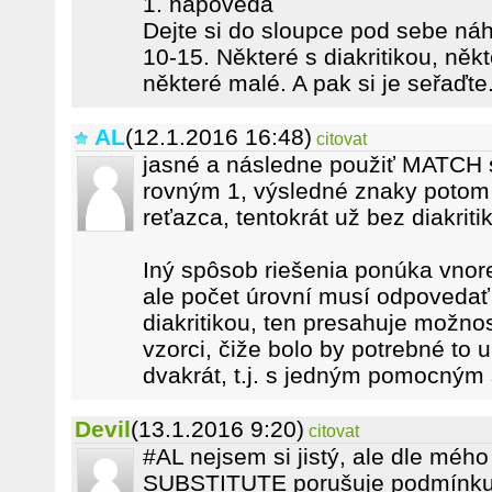
1. nápověda
Dejte si do sloupce pod sebe náh
10-15. Některé s diakritikou, něk
některé malé. A pak si je seřaďte
AL
(12.1.2016 16:48)
citovat
jasné a následne použiť MATCH
rovným 1, výsledné znaky potom
reťazca, tentokrát už bez diakriti
Iný spôsob riešenia ponúka vno
ale počet úrovní musí odpovedať
diakritikou, ten presahuje možno
vzorci, čiže bolo by potrebné to 
dvakrát, t.j. s jedným pomocným
Devil
(13.1.2016 9:20)
citovat
#AL nejsem si jistý, ale dle mé
SUBSTITUTE porušuje podmínku 6