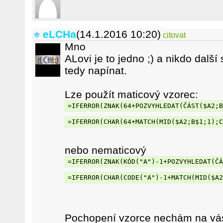
eLCHa
(14.1.2016 10:20)
citovat
Mno
ALovi je to jedno ;) a nikdo dalš
tedy napínat.
Lze použít maticový vzorec:
=IFERROR(ZNAK(64+POZVYHLEDAT(ČÁST($A2;B
=IFERROR(CHAR(64+MATCH(MID($A2;B$1;1);C
nebo nematicový
=IFERROR(ZNAK(KÓD("A")-1+POZVYHLEDAT(ČÁ
=IFERROR(CHAR(CODE("A")-1+MATCH(MID($A2
Pochopení vzorce nechám na vás 