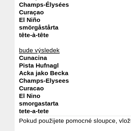
Champs-Élysées
Curaçao
El Niño
smörgåstårta
tête-à-tête
bude výsledek
Cunacina
Pista Hufnagl
Acka jako Becka
Champs-Elysees
Curacao
El Nino
smorgastarta
tete-a-tete
Pokud použijete pomocné sloupce, vložt