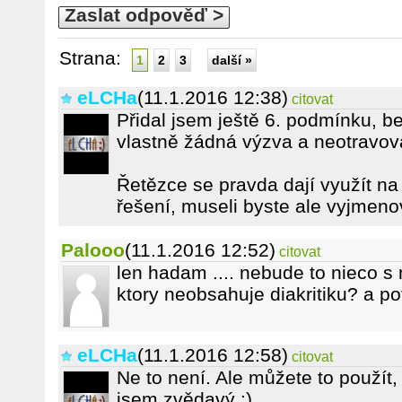
Zaslat odpověď >
Strana:
1
2
3
další »
eLCHa
(11.1.2016 12:38)
citovat
Přidal jsem ještě 6. podmínku, be
vlastně žádná výzva a neotravov
Řetězce se pravda dají využít na
řešení, museli byste ale vyjmen
Palooo
(11.1.2016 12:52)
citovat
len hadam .... nebude to nieco s
ktory neobsahuje diakritiku? a p
eLCHa
(11.1.2016 12:58)
citovat
Ne to není. Ale můžete to použít
jsem zvědavý ;) .