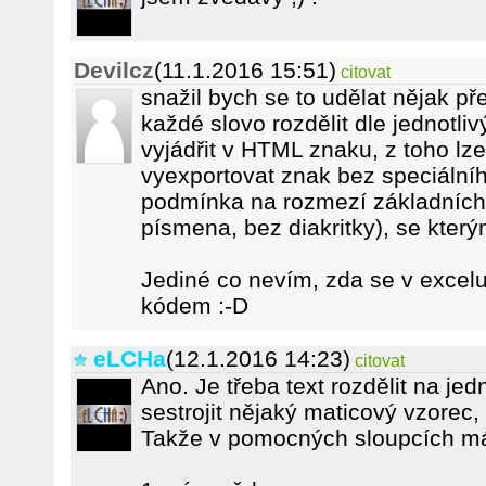
Devilcz
(11.1.2016 15:51)
citovat
snažil bych se to udělat nějak př
každé slovo rozdělit dle jednotli
vyjádřit v HTML znaku, z toho l
vyexportovat znak bez speciální
podmínka na rozmezí základních 
písmena, bez diakritky), se kterým
Jediné co nevím, zda se v excelu
kódem :-D
eLCHa
(12.1.2016 14:23)
citovat
Ano. Je třeba text rozdělit na je
sestrojit nějaký maticový vzorec,
Takže v pomocných sloupcích má