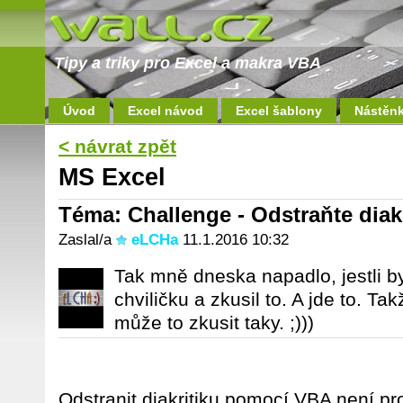
Tipy a triky pro Excel a makra VBA
Úvod
Excel návod
Excel šablony
Nástěn
< návrat zpět
MS Excel
Téma: Challenge - Odstraňte diak
Zaslal/a
eLCHa
11.1.2016 10:32
Tak mně dneska napadlo, jestli b
chviličku a zkusil to. A jde to. Ta
může to zkusit taky. ;)))
Odstranit diakritiku pomocí VBA není pr