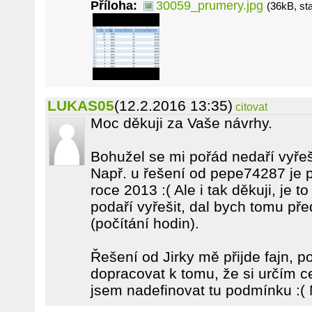
Příloha:
30059_prumery.jpg
(36kB, st
LUKAS05
(12.2.2016 13:35)
citovat
Moc děkuji za Vaše návrhy.
Bohužel se mi pořád nedaří vyřeši
Např. u řešení od pepe74287 je p
roce 2013 :( Ale i tak děkuji, je 
podaří vyřešit, dal bych tomu pře
(počítání hodin).
Řešení od Jirky mě přijde fajn, p
dopracovat k tomu, že si určím 
jsem nadefinovat tu podmínku :( 