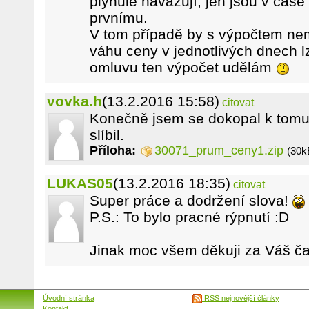
plynule navazují, jen jsou v čas
prvnímu.
V tom případě by s výpočtem ne
váhu ceny v jednotlivých dnech l
omluvu ten výpočet udělám
vovka.h
(13.2.2016 15:58)
citovat
Konečně jsem se dokopal k tomu,
slíbil.
Příloha:
30071_prum_ceny1.zip
(30k
LUKAS05
(13.2.2016 18:35)
citovat
Super práce a dodržení slova!
P.S.: To bylo pracné rýpnutí :D
Jinak moc všem děkuji za Váš ča
Úvodní stránka
RSS nejnovější články
Kontakt