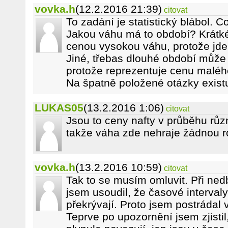
vovka.h
(12.2.2016 21:39)
citovat
To zadání je statistický blábol. C
Jakou váhu má to období? Krátk
cenou vysokou váhu, protože jde
Jiné, třebas dlouhé období může
protože reprezentuje cenu maléh
Na špatně položené otázky exist
LUKAS05
(13.2.2016 1:06)
citovat
Jsou to ceny nafty v průběhu rů
takže váha zde nehraje žádnou rol
vovka.h
(13.2.2016 10:59)
citovat
Tak to se musím omluvit. Při ned
jsem usoudil, že časové intervaly
překrývají. Proto jsem postrádal 
Teprve po upozornění jsem zjistil