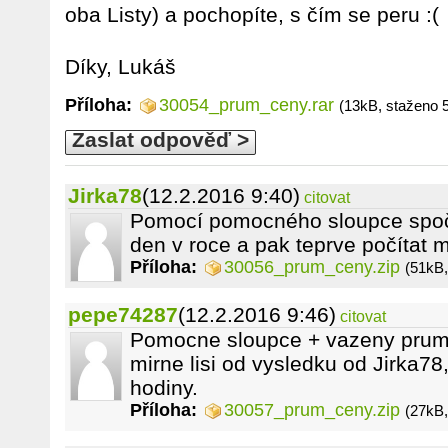
oba Listy) a pochopíte, s čím se peru :(
Díky, Lukáš
Příloha:
30054_prum_ceny.rar
(13kB, staženo 
Zaslat odpověď >
Jirka78
(12.2.2016 9:40)
citovat
Pomocí pomocného sloupce spočí
den v roce a pak teprve počítat 
Příloha:
30056_prum_ceny.zip
(51kB,
pepe74287
(12.2.2016 9:46)
citovat
Pomocne sloupce + vazeny prume
mirne lisi od vysledku od Jirka78,
hodiny.
Příloha:
30057_prum_ceny.zip
(27kB,