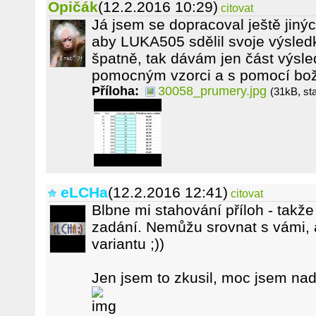
Opičák
(12.2.2016 10:29)
citovat
Já jsem se dopracoval ještě jiný
aby LUKA505 sdělil svoje výsle
špatně, tak dávám jen část výsle
pomocným vzorci a s pomocí boží
Příloha:
30058_prumery.jpg
(31kB, st
eLCHa
(12.2.2016 12:41)
citovat
Blbne mi stahování příloh - takže
zadání. Nemůžu srovnat s vámi, al
variantu ;))
Jen jsem to zkusil, moc jsem nad