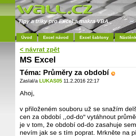
Tipy a triky pro Excel a makra VBA
Úvod
Excel návod
Excel šablony
Nástěn
< návrat zpět
MS Excel
Téma: Průměry za období
Zaslal/a
LUKAS05
11.2.2016 22:17
Ahoj,
v přiloženém souboru už se snažím delší 
cen za období ,,od-do" vytáhnout prům
je v tom, že období od-do zasahuje se
nevím jak se s tím poprat. Mrkněte na p