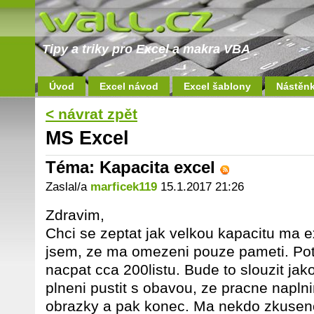
Tipy a triky pro Excel a makra VBA
Úvod
Excel návod
Excel šablony
Nástěn
< návrat zpět
MS Excel
Téma: Kapacita excel
Zaslal/a
marficek119
15.1.2017 21:26
Zdravim,
Chci se zeptat jak velkou kapacitu ma ex
jsem, ze ma omezeni pouze pameti. Potr
nacpat cca 200listu. Bude to slouzit jak
plneni pustit s obavou, ze pracne naplni
obrazky a pak konec. Ma nekdo zkusen