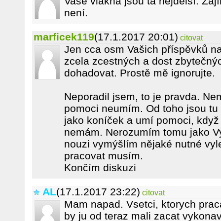
Vaše vlákna jsou ta nejdelší. Za
není.
marficek119
(17.1.2017 20:01)
citovat
Jen cca osm Vašich příspěvků na 
zcela zcestných a dost zbytečný
dohadovat. Prostě mě ignorujte.
Neporadil jsem, to je pravda. Ne
pomoci neumím. Od toho jsou tu z
jako koníček a umí pomoci, když
nemám. Nerozumím tomu jako Vy. 
nouzi vymýšlím nějaké nutné vyl
pracovat musím.
Končím diskuzi
AL
(17.1.2017 23:22)
citovat
Mam napad. Vsetci, ktorych prac
by ju od teraz mali zacat vykona