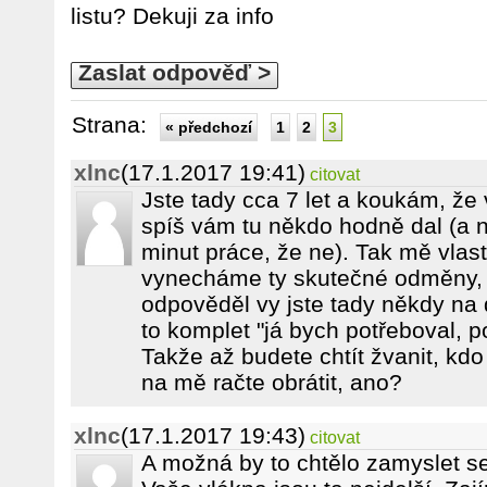
listu? Dekuji za info
Zaslat odpověď >
Strana:
« předchozí
1
2
3
xlnc
(17.1.2017 19:41)
citovat
Jste tady cca 7 let a koukám, že
spíš vám tu někdo hodně dal (a n
minut práce, že ne). Tak mě vlas
vynecháme ty skutečné odměny, kt
odpověděl vy jste tady někdy na 
to komplet "já bych potřeboval, po
Takže až budete chtít žvanit, kd
na mě račte obrátit, ano?
xlnc
(17.1.2017 19:43)
citovat
A možná by to chtělo zamyslet se