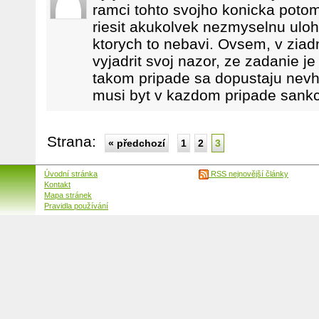
ramci tohto svojho konicka pot
riesit akukolvek nezmyselnu ulo
ktorych to nebavi. Ovsem, v zi
vyjadrit svoj nazor, ze zadanie j
takom pripade sa dopustaju nevh
musi byt v kazdom pripade sank
Strana:
« předchozí
1
2
3
Úvodní stránka
RSS nejnovější články
Kontakt
Mapa stránek
Pravidla používání