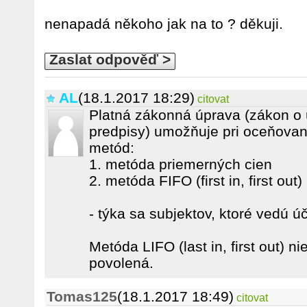
nenapadá někoho jak na to ? děkuji.
Zaslat odpověď >
AL
(18.1.2017 18:29)
citovat
Platná zákonná úprava (zákon o 
predpisy) umožňuje pri oceňovaní
metód:
1. metóda priemerných cien
2. metóda FIFO (first in, first out)
- týka sa subjektov, ktoré vedú ú
Metóda LIFO (last in, first out) n
povolená.
Tomas125
(18.1.2017 18:49)
citovat