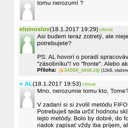
tomu nerozumí ?
elninoslov
(18.1.2017 19:29)
citovat
Asi budem teraz zotretý, ale nieje
potrebujete?
PS: AL hovorí o poradí spracováv
"zásobníku"/ vo "fronte". Alebo a
Příloha:
34568_sesit.zip
(12kB, stažen
AL
(18.1.2017 19:53)
citovat
Mno, nerozumie tomu kto, Tome
V zadaní si si zvolil metódu FIFO,
Potrebuješ teda určiť hodnotu sk
tejto metódy. Bolo by dobré, do 
riadok zapísať vždy iba príjem, a