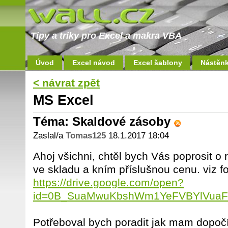
Tipy a triky pro Excel a makra VBA
Úvod
Excel návod
Excel šablony
Nástěn
< návrat zpět
MS Excel
Téma: Skaldové zásoby
Zaslal/a
Tomas125
18.1.2017 18:04
Ahoj všichni, chtěl bych Vás poprosit o
ve skladu a kním příslušnou cenu. viz fo
https://drive.google.com/open?
id=0B_SuaMwuKbshWm1YeFVBYlVua
Potřeboval bych poradit jak mam dopočí