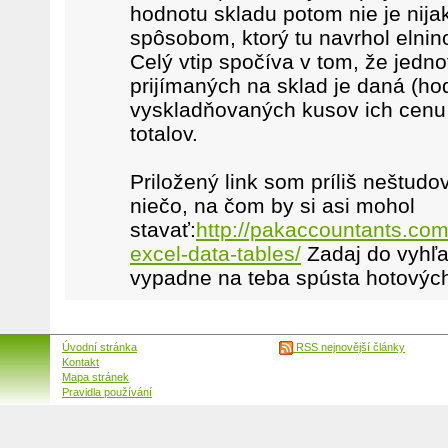
hodnotu skladu potom nie je nijako
spôsobom, ktorý tu navrhol elninos
Celý vtip spočíva v tom, že jedn
prijímaných na sklad je daná (hod
vyskladňovaných kusov ich cenu
totalov.
Priložený link som príliš neštudo
niečo, na čom by si asi mohol
stavať:
http://pakaccountants.com/
excel-data-tables/
Zadaj do vyhľa
vypadne na teba spústa hotových
Úvodní stránka
RSS nejnovější články
Kontakt
Mapa stránek
Pravidla používání