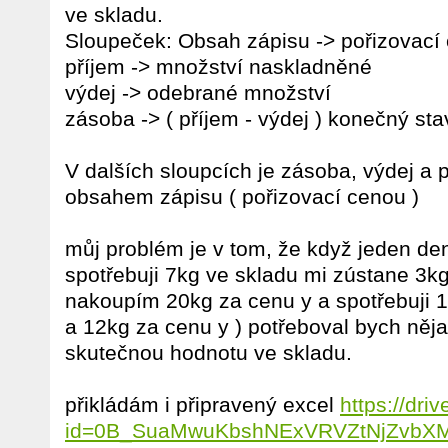
ve skladu.
Sloupeček: Obsah zápisu -> pořizovací
příjem -> množství naskladněné
výdej -> odebrané množství
zásoba -> ( příjem - výdej ) konečný sta
V dalších sloupcích je zásoba, výdej a
obsahem zápisu ( pořizovací cenou )
můj problém je v tom, že když jeden d
spotřebuji 7kg ve skladu mi zústane 3kg
nakoupím 20kg za cenu y a spotřebuji 15
a 12kg za cenu y ) potřeboval bych něja
skutečnou hodnotu ve skladu.
přikládám i připravený excel
https://dr
id=0B_SuaMwuKbshNExVRVZtNjZvbX