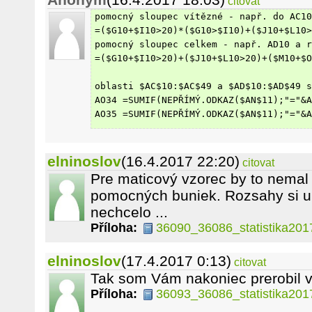
citovat
pomocný sloupec vítězné - např. do AC10
=($G10+$I10>20)*($G10>$I10)+($J10+$L10
pomocný sloupec celkem - např. AD10 a r
=($G10+$I10>20)+($J10+$L10>20)+($M10+$O
oblasti $AC$10:$AC$49 a $AD$10:$AD$49 s
AO34 =SUMIF(NEPŘÍMÝ.ODKAZ($AN$11);"="&A
AO35 =SUMIF(NEPŘÍMÝ.ODKAZ($AN$11);"="&A
elninoslov
(16.4.2017 22:20)
citovat
Pre maticový vzorec by to nemal
pomocných buniek. Rozsahy si up
nechcelo ...
Příloha:
36090_36086_statistika2017
elninoslov
(17.4.2017 0:13)
citovat
Tak som Vám nakoniec prerobil v
Příloha:
36093_36086_statistika2017