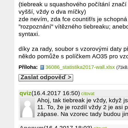
(tiebreak u squashového počítání značí 
vyšší, vždy o dva míčky)
zde nevím, zda fce countif/s je schopná v
"rozpoznání" vítězného tiebreaku; ane
syntaxi.
díky za rady, soubor s vzorovými daty př
někdo pomůže s políčkem AO35 pro vz
Příloha:
36086_statistika2017-wall.xlsx
(71kB
Zaslat odpověď >
qviz
(16.4.2017 16:50)
citovat
Ahoj, tak tiebreak je vždy, když 
11. To, že je rozdíl vždy 2 je asi 
zápase. Na vzorec tady budou jin
Anonym
(16.4.2017 18:03)