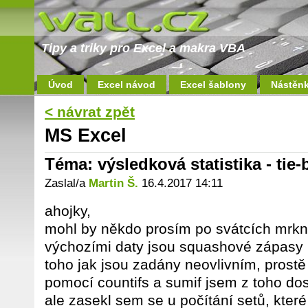
Tipy a triky pro Excel a makra VBA
Úvod
Excel návod
Excel šablony
Nástěn
< návrat zpět
MS Excel
Téma: výsledková statistika - tie
Zaslal/a
Martin Š.
16.4.2017 14:11
ahojky,
mohl by někdo prosím po svátcích mrkn
výchozími daty jsou squashové zápasy na
toho jak jsou zadány neovlivním, prostě
pomocí countifs a sumif jsem z toho dos
ale zasekl sem se u počítání setů, které