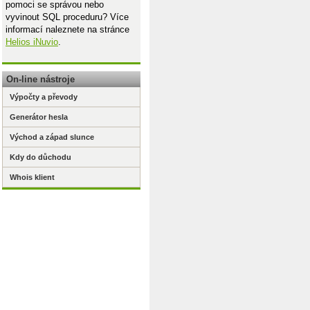
pomoci se správou nebo
vyvinout SQL proceduru? Více
informací naleznete na stránce
Helios iNuvio
.
On-line nástroje
Výpočty a převody
Generátor hesla
Východ a západ slunce
Kdy do důchodu
Whois klient