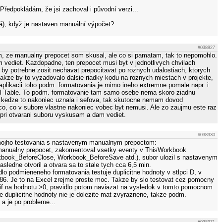
Předpokládám, že jsi zachoval i původní verzi...
rá), když je nastaven manuální výpočet?
#038927
, ze manualny prepocet som skusal, ale co si pamatam, tak to nepomohlo.
ediet. Kazdopadne, ten prepocet musi byt v jednotlivych chvilach
 by potrebne zosit nechavat prepocitavat po roznych udalostiach, ktorych
takze by to vyzadovalo dalsie riadky kodu na roznych miestach v projekte,
 aplikacii toho podm. formatovania je mimo ineho extremne pomale napr. i
cel Table. To podm. formatovanie tam samo osebe nema skoro ziadnu
 kedze to nakoniec uznala i sefova, tak skutocne nemam dovod
eco, co v subore vlastne nakoniec vobec byt nemusi. Ale zo zaujmu este raz
pri otvarani suboru vyskusam a dam vediet.
#038930
 mojho testovania s nastavenym manualnym prepoctom:
 manualny prepocet, zakomentoval vsetky eventy v ThisWorkbook
ook_BeforeClose, Workbook_BeforeSave atd.), subor ulozil s nastavenym
ledne otvoril a otvara sa to stale tych cca 6,5 min.
lo podmieneneho formatovania testuje duplicitne hodnoty v stlpci D, v
6. Je to na Excel zrejme proste moc. Takze by slo testovat cez pomocny
tif na hodnotu >0, pravidlo potom naviazat na vysledok v tomto pomocnom
tie duplicitne hodnoty nie je dolezite mat zvyraznene, takze podm.
a je po probleme...