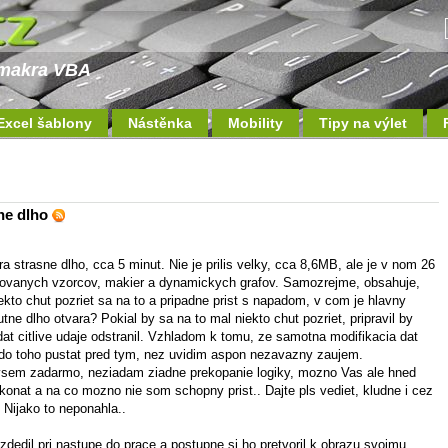
a makra VBA
Excel šablony
Nástěnka
Mobility
Tipy na výlet
ne dlho
a strasne dlho, cca 5 minut. Nie je prilis velky, cca 8,6MB, ale je v nom 26
ikovanych vzorcov, makier a dynamickych grafov. Samozrejme, obsahuje,
iekto chut pozriet sa na to a pripadne prist s napadom, v com je hlavny
ne dlho otvara? Pokial by sa na to mal niekto chut pozriet, pripravil by
at citlive udaje odstranil. Vzhladom k tomu, ze samotna modifikacia dat
 do toho pustat pred tym, nez uvidim aspon nezavazny zaujem.
 ovsem zadarmo, neziadam ziadne prekopanie logiky, mozno Vas ale hned
konat a na co mozno nie som schopny prist.. Dajte pls vediet, kludne i cez
 Nijako to neponahla..
zdedil pri nastupe do prace a postupne si ho pretvoril k obrazu svojmu,