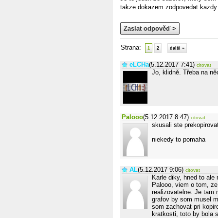
takze dokazem zodpovedat kazdy do
Zaslat odpověď >
Strana:
1
2
další »
eLCHa
(5.12.2017 7:41)
citovat
Jo, klidně. Třeba na ně
Palooo
(5.12.2017 8:47)
citovat
skusali ste prekopirov
niekedy to pomaha
AL
(5.12.2017 9:06)
citovat
Karle diky, hned to al
Palooo, viem o tom, ze
realizovatelne. Je tam
grafov by som musel me
som zachovat pri kopiro
kratkosti, toto by bola