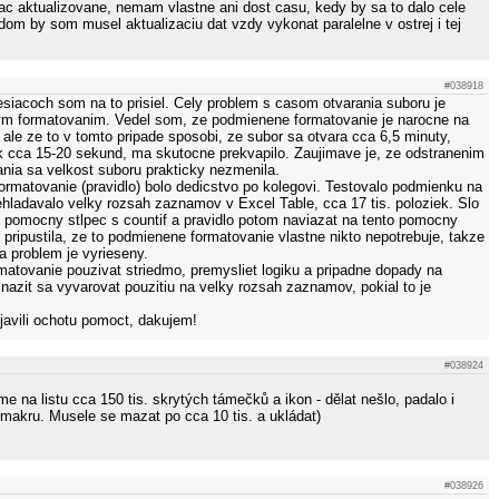
ac aktualizovane, nemam vlastne ani dost casu, kedy by sa to dalo cele
dom by som musel aktualizaciu dat vzdy vykonat paralelne v ostrej i tej
#038918
esiacoch som na to prisiel. Cely problem s casom otvarania suboru je
 formatovanim. Vedel som, ze podmienene formatovanie je narocne na
ale ze to v tomto pripade sposobi, ze subor sa otvara cca 6,5 minuty,
ak cca 15-20 sekund, ma skutocne prekvapilo. Zaujimave je, ze odstranenim
ia sa velkost suboru prakticky nezmenila.
matovanie (pravidlo) bolo dedicstvo po kolegovi. Testovalo podmienku na
ehladavalo velky rozsah zaznamov v Excel Table, cca 17 tis. poloziek. Slo
rz pomocny stlpec s countif a pravidlo potom naviazat na tento pomocny
 pripustila, ze to podmienene formatovanie vlastne nikto nepotrebuje, takze
a problem je vyrieseny.
atovanie pouzivat striedmo, premysliet logiku a pripadne dopady na
nazit sa vyvarovat pouzitiu na velky rozsah zaznamov, pokial to je
javili ochotu pomoct, dakujem!
#038924
me na listu cca 150 tis. skrytých támečků a ikon - dělat nešlo, padalo i
makru. Musele se mazat po cca 10 tis. a ukládat)
#038926