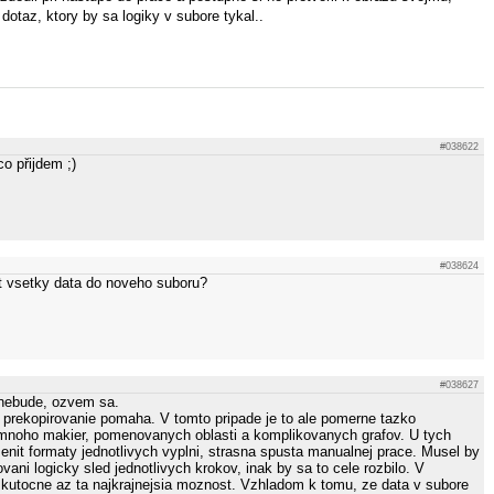
taz, ktory by sa logiky v subore tykal..
#038622
co přijdem ;)
#038624
at vsetky data do noveho suboru?
#038627
e nebude, ozvem sa.
 prekopirovanie pomaha. V tomto pripade je to ale pomerne tazko
 mnoho makier, pomenovanych oblasti a komplikovanych grafov. U tych
nit formaty jednotlivych vyplni, strasna spusta manualnej prace. Musel by
vani logicky sled jednotlivych krokov, inak by sa to cele rozbilo. V
 skutocne az ta najkrajnejsia moznost. Vzhladom k tomu, ze data v subore