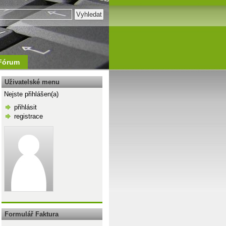
Fórum
Uživatelské menu
Nejste přihlášen(a)
přihlásit
registrace
\n
Formulář Faktura