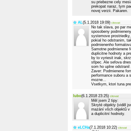
su priebezne cely mesi
prekopat naraz, tym pa
novej verzii. Pakaren.
AL
(5.1.2018 19:09)
citovat
No tak slava, po par m
sposobeny podmienenym
systemove prostriedky, 
pokial ho odstranim, t
podmienenho formatovan
Samotne podmienene for
duplicitne hodnoty a pr
by to vyriesit inak, sk
stlpec. Ale sefova dnes
som ho uplne odstranil 
Zaver: Podmienene form
performance suboru a s
mozne...
Vsetkym, ktori tuna pre
lubo
(6.1.2018 23:25)
citovat
Měl jsem 2 tipy:
Skryté objekty (viděl js
mazání všch objektů v 
a duplicitní hodnoty.
eLCHa
(7.1.2018 10:22)
citovat