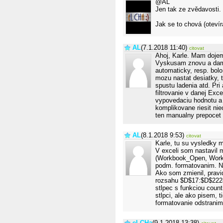
@AL
Jen tak ze zvědavosti. 
Jak se to chová (oteví
AL
(7.1.2018 11:40)
citovat
Ahoj, Karle. Mam dojem
Vyskusam znovu a dam v
automaticky, resp. bolo
mozu nastat desiatky, 
spustu ladenia atd. Pri
filtrovanie v danej Ex
vypovedaciu hodnotu a
komplikovane riesit ni
ten manualny prepocet 
AL
(8.1.2018 9:53)
citovat
Karle, tu su vysledky
V exceli som nastavil
(Workbook_Open, Workb
podm. formatovanim. Nas
Ako som zmienil, pravid
rozsahu $D$17:$D$2228
stlpec s funkciou coun
stlpci, ale ako pisem, 
formatovanie odstranim 
eLCHa
(9.1.2018 13:38)