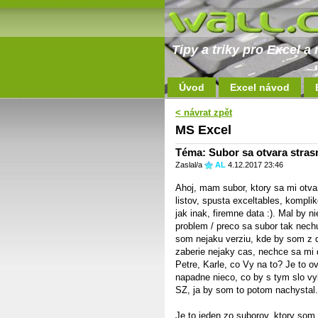
Tipy a triky pro Excel 
Úvod
Excel návod
< návrat zpět
MS Excel
Téma: Subor sa otvara stras
Zaslal/a
AL
4.12.2017 23:46
Ahoj, mam subor, ktory sa mi otvar
listov, spusta exceltables, kompl
jak inak, firemne data :). Mal by n
problem / preco sa subor tak nechut
som nejaku verziu, kde by som z d
zaberie nejaky cas, nechce sa mi
Petre, Karle, co Vy na to? Je to
napadne nieco, co by s tym slo vy
SZ, ja by som to potom nachystal.
Je to jeden zo suborov, ktory som 